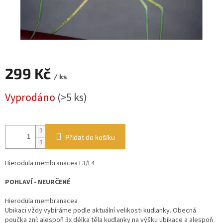
299 Kč
/ ks
Měrná
Vyprodáno
(>5 ks)
cena:
Přidat do košíku
Hierodula membranacea L3/L4
POHLAVÍ - NEURČENÉ
Hierodula membranacea
Ubikaci vždy vybíráme podle aktuální velikosti kudlanky. Obecná
poučka zní: alespoň 3x délka těla kudlanky na výšku ubikace a alespoň