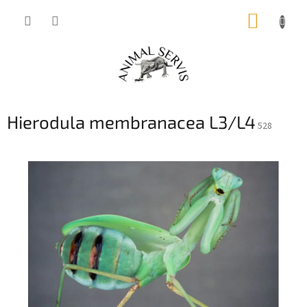
Přejít
NÁKUP
na
obsah
KOŠÍK
Hierodula membranacea L3/L4
528