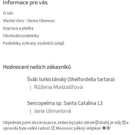
Informace pro vás
O nás
Vlastní chov - farma Olomouc
Doprava a platba
Obchodní podmínky
Podmínky ochrany osobních údajů
Hodnocení našich zákazníků
Šváb turkistánský (Shelfordella tartara)
Růžena Maštalířová
|
Hodnocení produktu je 5 z 5 hvězdiček.
Sericopelma sp. Santa Catalina L3
Jana Ulmanová
|
Hodnocení produktu je 5 z 5 hvězdiček.
Objednala jsem dva krasavce.Jeden byl jako dárek😍druhý je můj 😍a
opravdu byla velká radost 👏 Moooooc pěkný sklipkan 🕷🕸