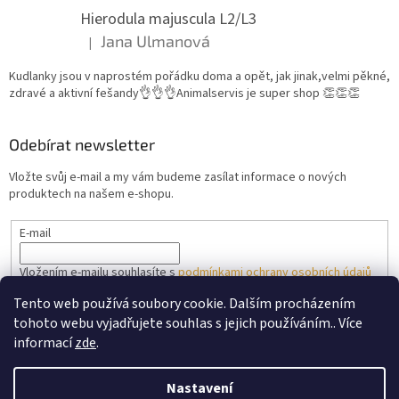
Hierodula majuscula L2/L3
Jana Ulmanová
|
Hodnocení produktu je 5 z 5 hvězdiček.
Kudlanky jsou v naprostém pořádku doma a opět, jak jinak,velmi pěkné,
zdravé a aktivní fešandy👌👌👌Animalservis je super shop 👏👏👏
Odebírat newsletter
Vložte svůj e-mail a my vám budeme zasílat informace o nových
produktech na našem e-shopu.
E-mail
Vložením e-mailu souhlasíte s
podmínkami ochrany osobních údajů
Tento web používá soubory cookie. Dalším procházením
PŘIHLÁSIT SE
tohoto webu vyjadřujete souhlas s jejich používáním.. Více
informací
zde
.
Nastavení
Vytvořil Shoptet