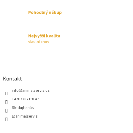
Pohodlný nákup
Nejvyšší kvalita
vlastní chov
Z
á
p
a
Kontakt
t
info
@
animalservis.cz
í
+420778719147
Sledujte nás
@animalservis