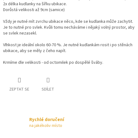
2x délka kudlanky na šířku ubikace.
Dorůstá velikosti až 9cm (samice)
Vždy je nutné mít zvrchu ubikace něco, kde se kudlanka může zachytit.
Je to nutné pro svlek. Kvůli tomu necháváme i nějaký volný prostor, aby
se svlek nezasekl.
Vlhkost je ideální okolo 60-70 %. Je nutné kudlankám rosit i po stěnách
ubikace, aby se měly z čeho napít.
Krmíme dle velikosti - od octomilek po dospělé šváby.
ZEPTAT SE
SDÍLET
Rychlé doručení
na jakékoliv místo