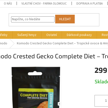
O NÁS
VLASTNÍ CHOV - FARMA OLOMOUC
DOPRAVA A PLATBA
HLEDAT
otřeby
Sušený hmyz
Ostatní
Dárkové poukazy
Rost
modo
Komodo Crested Gecko Complete Diet – Tropické ovoce & Hm
odo Crested Gecko Complete Diet – T
299
Měrná
Skla
cena: