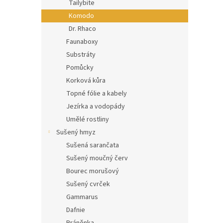
Tailybite
Komodo
Dr. Rhaco
Faunaboxy
Substráty
Pomůcky
Korková kůra
Topné fólie a kabely
Jezírka a vodopády
Umělé rostliny
Sušený hmyz
Sušená sarančata
Sušený moučný červ
Bourec morušový
Sušený cvrček
Gammarus
Dafnie