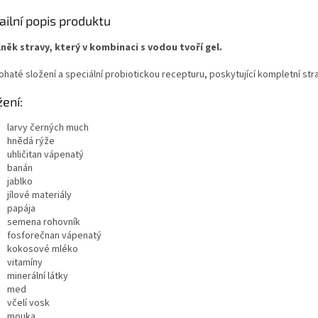
ailní popis produktu
něk stravy, který v kombinaci s vodou tvoří gel.
ohaté složení a speciální probiotickou recepturu, poskytující kompletní st
žení:
larvy černých much
hnědá rýže
uhličitan vápenatý
banán
jablko
jílové materiály
papája
semena rohovník
fosforečnan vápenatý
kokosové mléko
vitamíny
minerální látky
med
včelí vosk
mouka