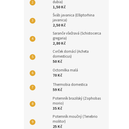
dubia)
1,50 Kč
Šváb javanica (Elliptorhina
javanica)
2,50 Kč
Saranče všežravá (Schistocerca
gregaria)
2,80 Kč
Cvrček domácí (Acheta
domesticus)
50 Kč
Octomilka malá
70 Kč
Thermobia domestica
59 Kč
Potemník brazilský (Zophobas
morio)
35 Kč
Potemník moučný (Tenebrio
molitor)
25 Kč