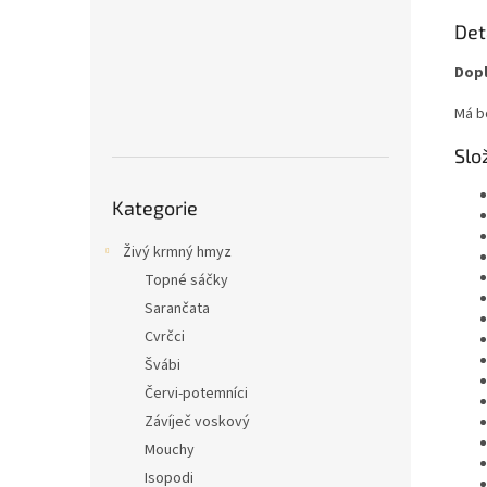
Det
Dopl
Má b
Slo
Přeskočit
Kategorie
kategorie
Živý krmný hmyz
Topné sáčky
Sarančata
Cvrčci
Švábi
Červi-potemníci
Závíječ voskový
Mouchy
Isopodi