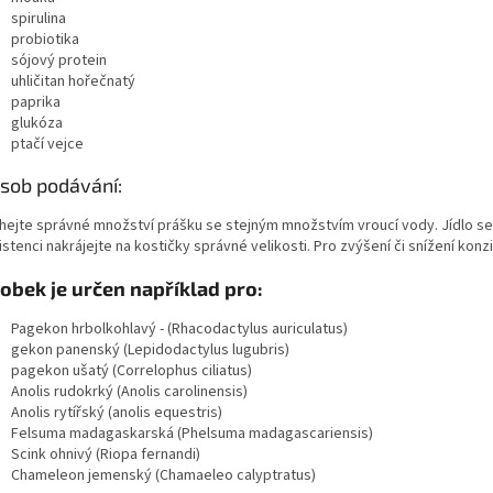
spirulina
probiotika
sójový protein
uhličitan hořečnatý
paprika
glukóza
ptačí vejce
sob podávání:
hejte správné množství prášku se stejným množstvím vroucí vody. Jídlo se 
stenci nakrájejte na kostičky správné velikosti. Pro zvýšení či snížení kon
obek je určen například pro:
Pagekon hrbolkohlavý - (Rhacodactylus auriculatus)
gekon panenský (Lepidodactylus lugubris)
pagekon ušatý (Correlophus ciliatus)
Anolis rudokrký
(Anolis carolinensis)
Anolis rytířský (anolis equestris)
Felsuma madagaskarská (Phelsuma madagascariensis)
Scink ohnivý (Riopa fernandi)
Chameleon jemenský (Chamaeleo calyptratus)