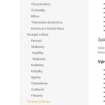
Chvostoskoci
Octomilky
Mšice
Thermobia domestica
Krmivo pro krmný hmyz
Terarijní zvířata
Způ
Pavouci
Skákavky
Smíc
konzi
Doplňky
Skákavky
Výr
Kudlanky
Kobylky
Agamy
Chameleoni
Scinkové
Felsumy
Terarijní potřeby