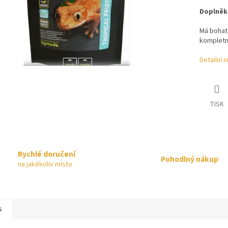
Doplněk 
Má bohaté
kompletní
Detailní 
TISK
Rychlé doručení
Pohodlný nákup
na jakékoliv místo
s