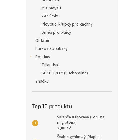
Bráněnka
MIX hmyzu
Želví mix
Plovoucí křupky pro kachny
Směs pro ptáky
Ostatní
Dárkové poukazy
Rostliny
Tillandsie
SUKULENTY (Suchomilné)
Značky
Top 10 produktů
Saranče stěhovavá (Locusta
migratoria)
2,80 Kč
Šváb argentinský (Blaptica