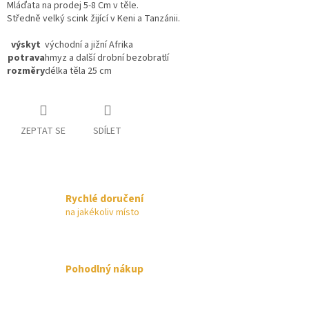
Mláďata na prodej 5-8 Cm v těle.
Středně velký scink žijící v Keni a Tanzánii.
výskyt
východní a jižní Afrika
potrava
hmyz a další drobní bezobratlí
rozměry
délka těla 25 cm
ZEPTAT SE
SDÍLET
Rychlé doručení
na jakékoliv místo
Pohodlný nákup