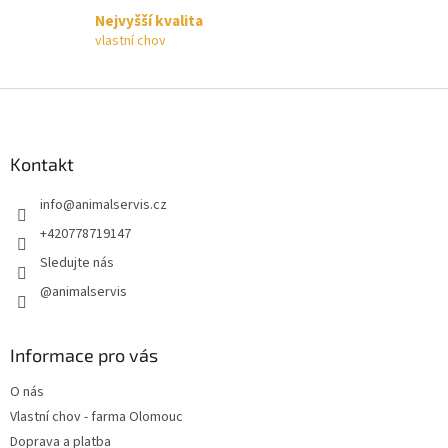
Nejvyšší kvalita
vlastní chov
Z
á
p
a
Kontakt
t
info
@
animalservis.cz
í
+420778719147
Sledujte nás
@animalservis
Informace pro vás
O nás
Vlastní chov - farma Olomouc
Doprava a platba