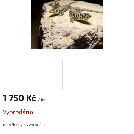
1 750 Kč
/ ks
Měrná
Vyprodáno
cena:
Položka byla vyprodána…