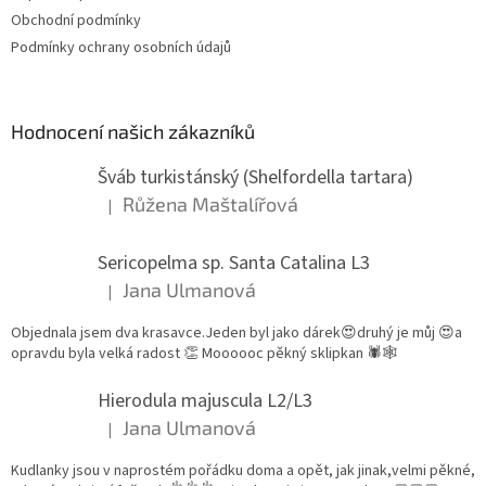
Obchodní podmínky
Podmínky ochrany osobních údajů
Hodnocení našich zákazníků
Šváb turkistánský (Shelfordella tartara)
Růžena Maštalířová
|
Hodnocení produktu je 5 z 5 hvězdiček.
Sericopelma sp. Santa Catalina L3
Jana Ulmanová
|
Hodnocení produktu je 5 z 5 hvězdiček.
Objednala jsem dva krasavce.Jeden byl jako dárek😍druhý je můj 😍a
opravdu byla velká radost 👏 Moooooc pěkný sklipkan 🕷🕸
Hierodula majuscula L2/L3
Jana Ulmanová
|
Hodnocení produktu je 5 z 5 hvězdiček.
Kudlanky jsou v naprostém pořádku doma a opět, jak jinak,velmi pěkné,