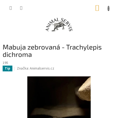
Přejít
NÁKUP
na
obsah
KOŠÍK
Mabuja zebrovaná - Trachylepis
dichroma
195
Značka:
Animalservis.cz
Tip