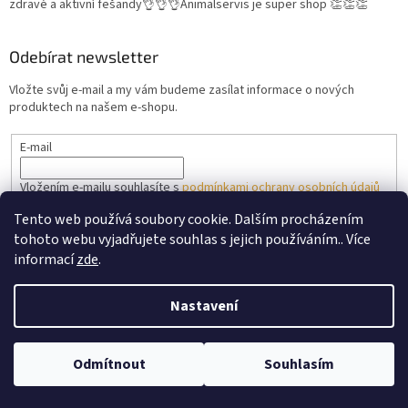
zdravé a aktivní fešandy👌👌👌Animalservis je super shop 👏👏👏
Odebírat newsletter
Vložte svůj e-mail a my vám budeme zasílat informace o nových
produktech na našem e-shopu.
E-mail
Vložením e-mailu souhlasíte s
podmínkami ochrany osobních údajů
Tento web používá soubory cookie. Dalším procházením
PŘIHLÁSIT SE
tohoto webu vyjadřujete souhlas s jejich používáním.. Více
informací
zde
.
Nastavení
Vytvořil Shoptet
V horkých slunečných dnech prosím nevyužívejte doručení do
venkovních výdejních boxů. Zásilka může být vystavena vysokým
Odmítnout
Souhlasím
Copyright 2026
Animalservis.cz
. Všechna práva vyhrazena.
teplotám.