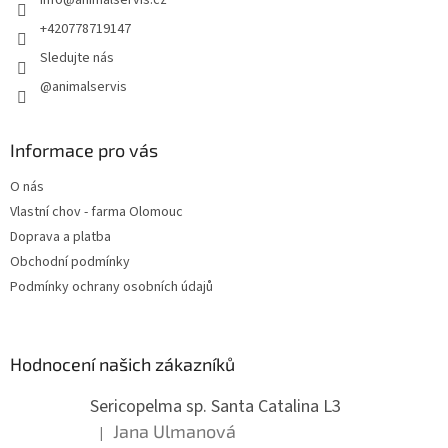
í
+420778719147
Sledujte nás
@animalservis
Informace pro vás
O nás
Vlastní chov - farma Olomouc
Doprava a platba
Obchodní podmínky
Podmínky ochrany osobních údajů
Hodnocení našich zákazníků
Sericopelma sp. Santa Catalina L3
Jana Ulmanová
|
Hodnocení produktu je 5 z 5 hvězdiček.