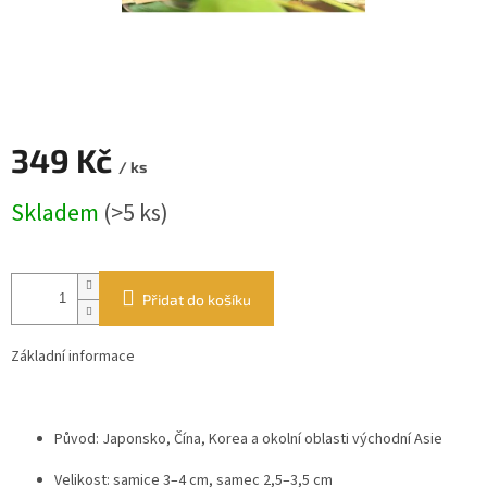
349 Kč
/ ks
Měrná
Skladem
(>5 ks)
cena:
Přidat do košíku
Základní informace
Původ: Japonsko, Čína, Korea a okolní oblasti východní Asie
Velikost: samice 3–4 cm, samec 2,5–3,5 cm