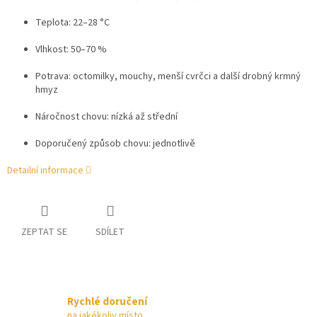
Teplota: 22–28 °C
Vlhkost: 50–70 %
Potrava: octomilky, mouchy, menší cvrčci a další drobný krmný
hmyz
Náročnost chovu: nízká až střední
Doporučený způsob chovu: jednotlivě
Detailní informace
ZEPTAT SE
SDÍLET
Rychlé doručení
na jakékoliv místo