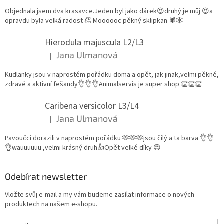
Objednala jsem dva krasavce.Jeden byl jako dárek😍druhý je můj 😍a
opravdu byla velká radost 👏 Moooooc pěkný sklipkan 🕷🕸
Hierodula majuscula L2/L3
Jana Ulmanová
|
Hodnocení produktu je 5 z 5 hvězdiček.
Kudlanky jsou v naprostém pořádku doma a opět, jak jinak,velmi pěkné,
zdravé a aktivní fešandy👌👌👌Animalservis je super shop 👏👏👏
Caribena versicolor L3/L4
Jana Ulmanová
|
Hodnocení produktu je 5 z 5 hvězdiček.
Pavoučci dorazili v naprostém pořádku 🫶🫶🫶jsou čilý a ta barva 👌👌
👌wauuuuuu ,velmi krásný druh👍Opět velké díky 😍
Odebírat newsletter
Vložte svůj e-mail a my vám budeme zasílat informace o nových
produktech na našem e-shopu.