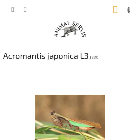
Přejít
NÁKUP
na
obsah
KOŠÍK
Acromantis japonica L3
1830