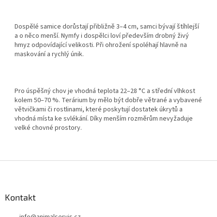
Dospělé samice dorůstají přibližně 3–4 cm, samci bývají štíhlejší
a o něco menší. Nymfy i dospělci loví především drobný živý
hmyz odpovídající velikosti. Při ohrožení spoléhají hlavně na
maskování a rychlý únik.
Pro úspěšný chov je vhodná teplota 22–28 °C a střední vlhkost
kolem 50–70 %. Terárium by mělo být dobře větrané a vybavené
větvičkami či rostlinami, které poskytují dostatek úkrytů a
vhodná místa ke svlékání. Díky menším rozměrům nevyžaduje
velké chovné prostory.
Z
á
p
a
Kontakt
t
info
@
animalservis.cz