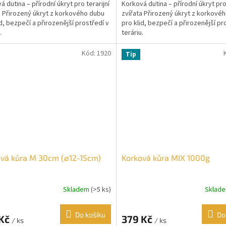
 dutina – přírodní úkryt pro terarijní
Korková dutina – přírodní úkryt pro 
a Přirozený úkryt z korkového dubu
zvířata Přirozený úkryt z korkové
id, bezpečí a přirozenější prostředí v
pro klid, bezpečí a přirozenější pr
.
teráriu.
Kód:
1920
Tip
vá kůra M 30cm (⌀12-15cm)
Korková kůra MIX 1000g
Skladem
(>5 ks)
Sklad
Do košíku
Do
 Kč
379 Kč
/ ks
/ ks