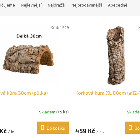
učujeme
Nejlevnější
Nejdražší
Nejprodávanější
Abecedně
Kód:
1929
vá kůra 30cm (půlka)
Korková kůra XL 80cm (⌀12-
Skladem
(>5 ks)
Sklad
Do košíku
Do
 Kč
459 Kč
/ ks
/ ks