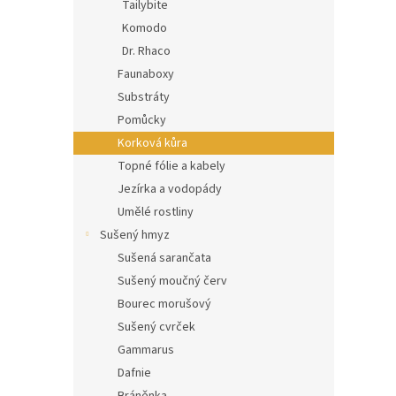
Tailybite
Komodo
Dr. Rhaco
Faunaboxy
Substráty
Pomůcky
Korková kůra
Topné fólie a kabely
Jezírka a vodopády
Umělé rostliny
Sušený hmyz
Sušená sarančata
Sušený moučný červ
Bourec morušový
Sušený cvrček
Gammarus
Dafnie