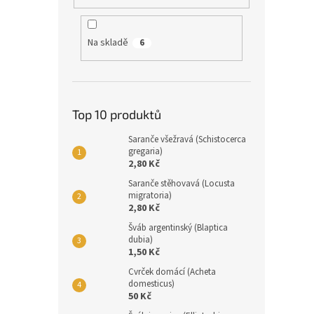
Na skladě
6
Top 10 produktů
Saranče všežravá (Schistocerca
gregaria)
2,80 Kč
Saranče stěhovavá (Locusta
migratoria)
2,80 Kč
Šváb argentinský (Blaptica
dubia)
1,50 Kč
Cvrček domácí (Acheta
domesticus)
50 Kč