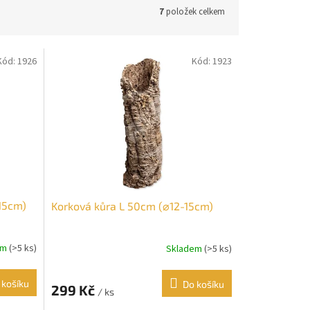
7
položek celkem
Kód:
1926
Kód:
1923
15cm)
Korková kůra L 50cm (⌀12-15cm)
em
(>5 ks)
Skladem
(>5 ks)
 košíku
Do košíku
299 Kč
/ ks