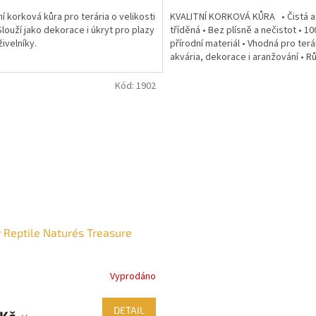
ní korková kůra pro terária o velikosti
KVALITNÍ KORKOVÁ KŮRA • Čistá a
louží jako dekorace i úkryt pro plazy
tříděná • Bez plísně a nečistot • 1
živelníky.
přírodní materiál • Vhodná pro terá
akvária, dekorace i aranžování • R
velikosti...
Kód:
1902
 Reptile Nature´s Treasure
Vyprodáno
DETAIL
 Kč