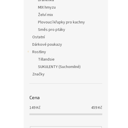
Bráněnka
MIX hmyzu
Želví mix
Plovoucí křupky pro kachny
Směs pro ptáky
Ostatní
Dárkové poukazy
Rostliny
Tillandsie
SUKULENTY (Suchomilné)
Značky
Cena
149
Kč
459
Kč