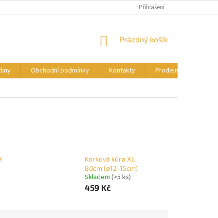
OBCHODNÍ PODMÍNKY
PODMÍNKY OCHRANY OSOBNÍCH ÚDAJŮ
Přihlášení
NÁKUPNÍ
Prázdný košík
KOŠÍK
liny
Obchodní podmínky
Kontakty
Prodejní akce a trhy
X
Korková kůra XL
80cm (⌀12-15cm)
Skladem
(>5 ks)
459 Kč