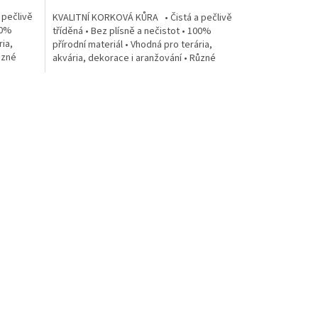
 pečlivě
KVALITNÍ KORKOVÁ KŮRA • Čistá a pečlivě
00%
tříděná • Bez plísně a nečistot • 100%
ria,
přírodní materiál • Vhodná pro terária,
ůzné
akvária, dekorace i aranžování • Různé
velikosti...