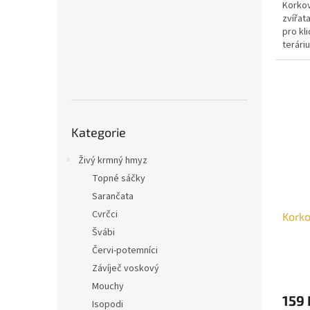
Korková
zvířat
pro kl
teráriu
Přeskočit
Kategorie
kategorie
Živý krmný hmyz
Topné sáčky
Sarančata
Cvrčci
Korko
Švábi
Červi-potemníci
Závíječ voskový
Mouchy
159
Isopodi