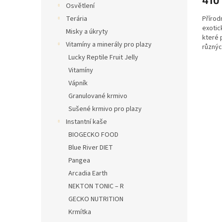
Osvětlení
Přírod
Terária
exotic
Misky a úkryty
které 
Vitamíny a minerály pro plazy
různýc
Lucky Reptile Fruit Jelly
Vitamíny
Vápník
Granulované krmivo
Sušené krmivo pro plazy
Instantní kaše
BIOGECKO FOOD
Blue River DIET
Pangea
Arcadia Earth
NEKTON TONIC – R
GECKO NUTRITION
Krmítka