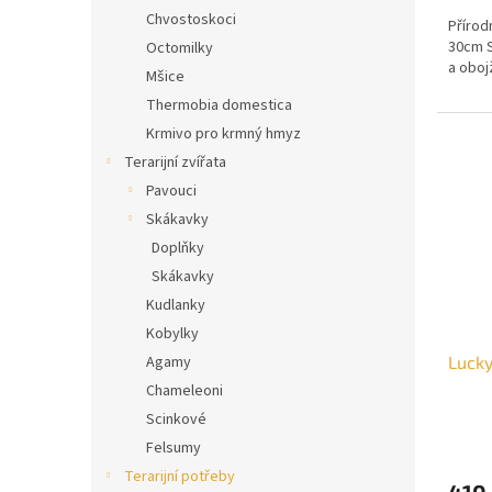
Chvostoskoci
Přírod
30cm S
Octomilky
a oboj
Mšice
Thermobia domestica
Krmivo pro krmný hmyz
Terarijní zvířata
Pavouci
Skákavky
Doplňky
Skákavky
Kudlanky
Kobylky
Lucky
Agamy
Chameleoni
Scinkové
Felsumy
Terarijní potřeby
410