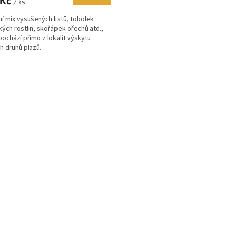
/ ks
ní mix vysušených listů, tobolek
kých rostlin, skořápek ořechů atd.,
pochází přímo z lokalit výskytu
h druhů plazů.
O
v
l
á
d
a
c
í
p
r
v
k
y
v
ý
p
i