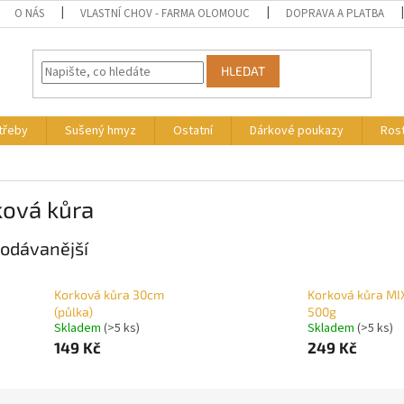
O NÁS
VLASTNÍ CHOV - FARMA OLOMOUC
DOPRAVA A PLATBA
HLEDAT
otřeby
Sušený hmyz
Ostatní
Dárkové poukazy
Rost
ková kůra
odávanější
Korková kůra 30cm
Korková kůra MI
(půlka)
500g
Skladem
(>5 ks)
Skladem
(>5 ks)
149 Kč
249 Kč