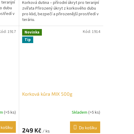
terarijní
Korková dutina – přírodní úkryt pro terarijní
ho dubu
zvířata Přirozený úkryt z korkového dubu
ostředí v
pro klid, bezpečí a přirozenější prostředí v
teráriu.
Kód:
1917
Kód:
1914
Novinka
Tip
Korková kůra MIX 500g
em
(>5 ks)
Skladem
(>5 ks)
 košíku
Do košíku
249 Kč
/ ks