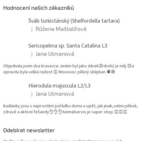
Hodnocení našich zákazníků
Šváb turkistánský (Shelfordella tartara)
Růžena Maštalířová
|
Hodnocení produktu je 5 z 5 hvězdiček.
Sericopelma sp. Santa Catalina L3
Jana Ulmanová
|
Hodnocení produktu je 5 z 5 hvězdiček.
Objednala jsem dva krasavce.Jeden byl jako dárek😍druhý je můj 😍a
opravdu byla velká radost 👏 Moooooc pěkný sklipkan 🕷🕸
Hierodula majuscula L2/L3
Jana Ulmanová
|
Hodnocení produktu je 5 z 5 hvězdiček.
Kudlanky jsou v naprostém pořádku doma a opět, jak jinak,velmi pěkné,
zdravé a aktivní fešandy👌👌👌Animalservis je super shop 👏👏👏
Odebírat newsletter