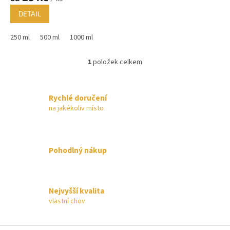
DETAIL
250 ml
500 ml
1000 ml
1
položek celkem
O
v
l
á
Rychlé doručení
d
na jakékoliv místo
a
c
í
p
Pohodlný nákup
r
v
k
y
Nejvyšší kvalita
v
vlastní chov
ý
p
i