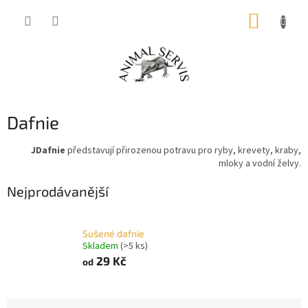
Přejít
NÁKUP
na
obsah
KOŠÍK
Dafnie
JDafnie
představují přirozenou potravu pro ryby, krevety, kraby,
mloky a vodní želvy.
Nejprodávanější
Sušené dafnie
Skladem
(>5 ks)
29 Kč
od
Ř