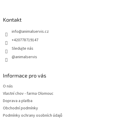
Z
s
á
u
p
a
Kontakt
t
info
@
animalservis.cz
í
+420778719147
Sledujte nás
@animalservis
Informace pro vás
O nás
Vlastní chov - farma Olomouc
Doprava a platba
Obchodní podmínky
Podmínky ochrany osobních údajů