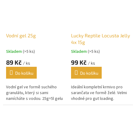
Vodní gel 25g
Lucky Reptile Locusta Jelly
4x 15g
Skladem
(>5 ks)
Skladem
(>5 ks)
89 Kč
99 Kč
/ ks
/ ks
Do košíku
Do košíku
Vodní gel ve formě suchého
Ideální kompletní krmivo pro
granulátu, který si sami
sarančata ve formě želé. Velmi
namícháte s vodou. 25g=5l gelu
vhodné pro gut loading.