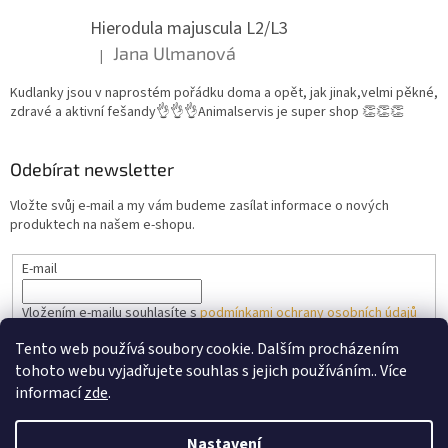
Hierodula majuscula L2/L3
Jana Ulmanová
|
Hodnocení produktu je 5 z 5 hvězdiček.
Kudlanky jsou v naprostém pořádku doma a opět, jak jinak,velmi pěkné,
zdravé a aktivní fešandy👌👌👌Animalservis je super shop 👏👏👏
Odebírat newsletter
Vložte svůj e-mail a my vám budeme zasílat informace o nových
produktech na našem e-shopu.
E-mail
Vložením e-mailu souhlasíte s
podmínkami ochrany osobních údajů
Tento web používá soubory cookie. Dalším procházením
PŘIHLÁSIT SE
tohoto webu vyjadřujete souhlas s jejich používáním.. Více
informací
zde
.
Nastavení