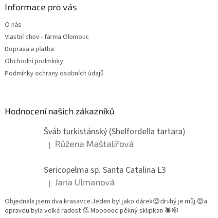
Informace pro vás
O nás
Vlastní chov - farma Olomouc
Doprava a platba
Obchodní podmínky
Podmínky ochrany osobních údajů
Hodnocení našich zákazníků
Šváb turkistánský (Shelfordella tartara)
Růžena Maštalířová
|
Hodnocení produktu je 5 z 5 hvězdiček.
Sericopelma sp. Santa Catalina L3
Jana Ulmanová
|
Hodnocení produktu je 5 z 5 hvězdiček.
Objednala jsem dva krasavce.Jeden byl jako dárek😍druhý je můj 😍a
opravdu byla velká radost 👏 Moooooc pěkný sklipkan 🕷🕸