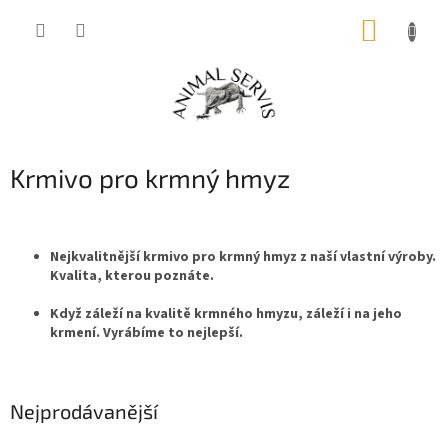
Přejít
NÁKUP
na
obsah
KOŠÍK
Krmivo pro krmný hmyz
Nejkvalitnější krmivo pro krmný hmyz z naší vlastní výroby.
Kvalita, kterou poznáte.
Když záleží na kvalitě krmného hmyzu, záleží i na jeho
krmení. Vyrábíme to nejlepší.
Nejprodávanější