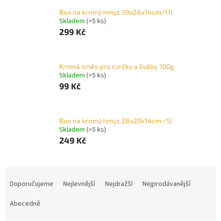
Box na krmný hmyz 39x28x14cm/11l
Skladem
(>5 ks)
299 Kč
Krmná směs pro cvrčky a šváby 700g
Skladem
(>5 ks)
99 Kč
Box na krmný hmyz 28x20x14cm /5l
Skladem
(>5 ks)
249 Kč
Ř
a
Doporučujeme
Nejlevnější
Nejdražší
Nejprodávanější
z
e
Abecedně
n