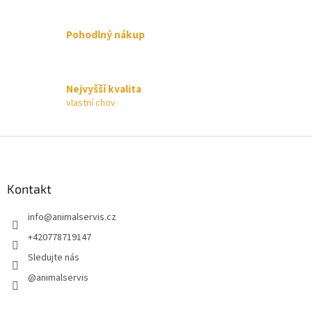
í
p
Pohodlný nákup
r
v
k
y
Nejvyšší kvalita
v
vlastní chov
ý
p
i
Z
s
á
u
p
a
Kontakt
t
info
@
animalservis.cz
í
+420778719147
Sledujte nás
@animalservis