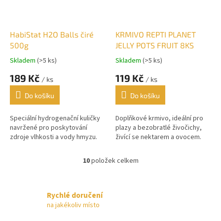
HabiStat H2O Balls čiré
KRMIVO REPTI PLANET
500g
JELLY POTS FRUIT 8KS
Skladem
(>5 ks)
Skladem
(>5 ks)
189 Kč
119 Kč
/ ks
/ ks
Do košíku
Do košíku
Speciální hydrogenační kuličky
Doplňkové krmivo, ideální pro
navržené pro poskytování
plazy a bezobratlé živočichy,
zdroje vlhkosti a vody hmyzu.
živící se nektarem a ovocem.
10
položek celkem
O
v
l
á
Rychlé doručení
d
na jakékoliv místo
a
c