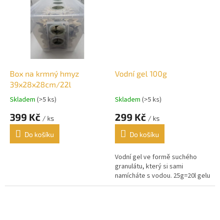
Box na krmný hmyz
Vodní gel 100g
39x28x28cm/22l
Skladem
(>5 ks)
Skladem
(>5 ks)
399 Kč
299 Kč
/ ks
/ ks
Do košíku
Do košíku
Vodní gel ve formě suchého
granulátu, který si sami
namícháte s vodou. 25g=20l gelu