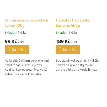
Krmná směs pro cvrčky a
HabiStat H2O Balls
šváby 700g
barevné 500g
Skladem
(>5 ks)
Skladem
(>5 ks)
99 Kč
189 Kč
/ ks
/ ks
Do košíku
Do košíku
Nejkvalitnější krmivo pro krmný
Speciální hydrogenační kuličky
hmyz z naší vlastní výroby.
navržené pro poskytování
Kvalita, kterou poznáte. Když
zdroje vlhkosti a vody hmyzu.
záleží na kvalitě krmného
hmyzu, záleží i na jeho krmení.
Vyrábíme to nejlepší....