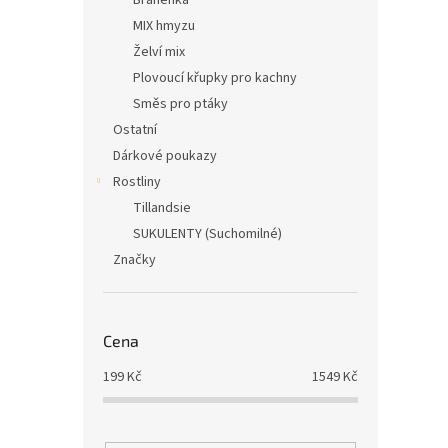
Bráněnka
MIX hmyzu
Želví mix
Plovoucí křupky pro kachny
Směs pro ptáky
Ostatní
Dárkové poukazy
Rostliny
Tillandsie
SUKULENTY (Suchomilné)
Značky
Cena
199
Kč
1549
Kč