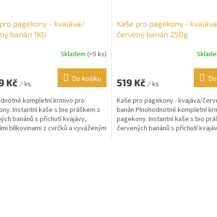
pro pagekony - kvajáva/
Kaše pro pagekony - kvajáv
ný banán 1KG
červený banán 250g
Skladem
(>5 ks)
Sklad
Do košíku
Do
9 Kč
519 Kč
/ ks
/ ks
dnotné kompletní krmivo pro
Kaše pro pagekony - kvajáva/červ
ny. Instantní kaše s bio práškem z
banán Plnohodnotné kompletní kr
ých banánů s příchutí kvajávy,
pagekony. Instantní kaše s bio pr
ními bílkovinami z cvrčků a vyváženým
červených banánů s příchutí kvajáv
xem...
kvalitními...
O
v
l
á
d
a
c
í