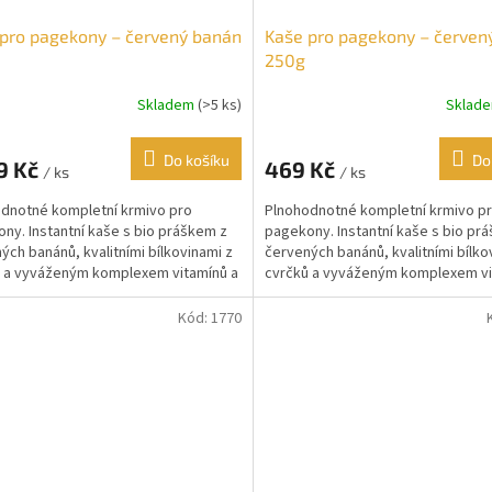
pro pagekony – červený banán
Kaše pro pagekony – červen
250g
Skladem
(>5 ks)
Sklad
Do košíku
Do
9 Kč
469 Kč
/ ks
/ ks
dnotné kompletní krmivo pro
Plnohodnotné kompletní krmivo p
ny. Instantní kaše s bio práškem z
pagekony. Instantní kaše s bio pr
ých banánů, kvalitními bílkovinami z
červených banánů, kvalitními bílko
 a vyváženým komplexem vitamínů a
cvrčků a vyváženým komplexem vi
ů. Bez...
minerálů. Bez...
Kód:
1770