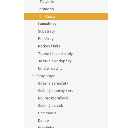
Tailybite
Komodo
Dr. Rhaco
Faunaboxy
Substráty
Pomůcky
Korková kůra
Topné fólie a kabely
Jezírka a vodopády
Umělé rostliny
Sušený hmyz
Sušená sarančata
Sušený moučný červ
Bourec morušový
Sušený cvrček
Gammarus
Dafnie