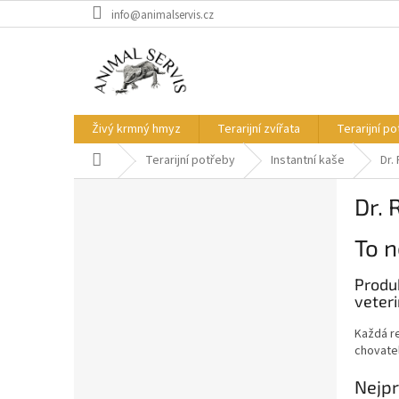
Přejít
info@animalservis.cz
na
obsah
Živý krmný hmyz
Terarijní zvířata
Terarijní p
Domů
Terarijní potřeby
Instantní kaše
Dr.
P
Dr. 
o
s
To n
t
r
Produk
a
veteri
n
n
Každá re
í
chovatel
p
a
Nejpr