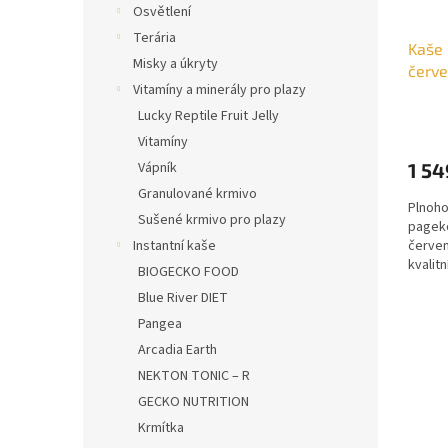
Osvětlení
Terária
Kaše 
Misky a úkryty
červe
Vitamíny a minerály pro plazy
Lucky Reptile Fruit Jelly
Vitamíny
1 54
Vápník
Granulované krmivo
Plnoho
Sušené krmivo pro plazy
pageko
červen
Instantní kaše
kvalit
BIOGECKO FOOD
komple
Blue River DIET
Pangea
Arcadia Earth
NEKTON TONIC – R
GECKO NUTRITION
Krmítka