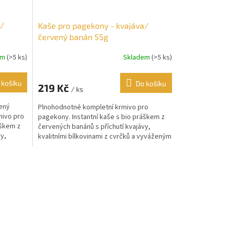
a/
Kaše pro pagekony - kvajáva/
červený banán 55g
em
(>5 ks)
Skladem
(>5 ks)
 košíku
Do košíku
219 Kč
/ ks
ený
Plnohodnotné kompletní krmivo pro
mivo pro
pagekony. Instantní kaše s bio práškem z
áškem z
červených banánů s příchutí kvajávy,
y,
kvalitními bílkovinami z cvrčků a vyváženým
komplexem...