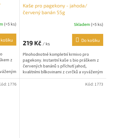
/
Kaše pro pagekony - jahoda/
červený banán 55g
em
(>5 ks)
Skladem
(>5 ks)
 košíku
Do košíku
219 Kč
/ ks
ro
Plnohodnotné kompletní krmivo pro
áškem z
pagekony. Instantní kaše s bio práškem z
červených banánů s příchutí jahod,
vyváženým
kvalitními bílkovinami z cvrčků a vyváženým
komplexem vitamínů...
Kód:
1776
Kód:
1773