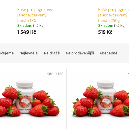
Kaše pro pagekony -
Kaše pro pageko
jahoda/červený
jahoda/červený
banán 1KG
banán 250g
Skladem
(>5 ks)
Skladem
(>5 ks)
1 549 Kč
519 Kč
učujeme
Nejlevnější
Nejdražší
Nejprodávanější
Abecedně
Kód:
1788