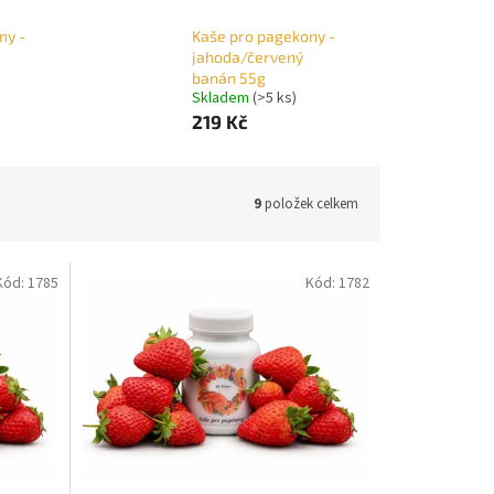
ny -
Kaše pro pagekony -
jahoda/červený
banán 55g
Skladem
(>5 ks)
219 Kč
9
položek celkem
Kód:
1785
Kód:
1782