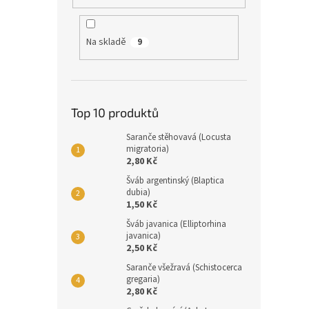
Na skladě
9
Top 10 produktů
Saranče stěhovavá (Locusta
migratoria)
2,80 Kč
Šváb argentinský (Blaptica
dubia)
1,50 Kč
Šváb javanica (Elliptorhina
javanica)
2,50 Kč
Saranče všežravá (Schistocerca
gregaria)
2,80 Kč