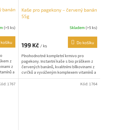
ý banán
Kaše pro pagekony – červený banán
55g
em
(>5 ks)
Skladem
(>5 ks)
 košíku
Do košíku
199 Kč
/ ks
ro
Plnohodnotné kompletní krmivo pro
áškem z
pagekony. Instantní kaše s bio práškem z
vinami z
červených banánů, kvalitními bílkovinami z
tamínů a
cvrčků a vyváženým komplexem vitamínů a
minerálů. Bez...
Kód:
1767
Kód:
1764