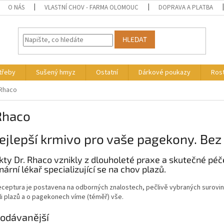
O NÁS
VLASTNÍ CHOV - FARMA OLOMOUC
DOPRAVA A PLATBA
HLEDAT
otřeby
Sušený hmyz
Ostatní
Dárkové poukazy
Rost
 Rhaco
Rhaco
ejlepší krmivo pro vaše pagekony. Be
ty Dr. Rhaco vznikly z dlouholeté praxe a skutečné péče
nární lékař specializující se na chov plazů.
ceptura je postavena na odborných znalostech, pečlivě vybraných surovin
i plazů a o pagekonech víme (téměř) vše.
odávanější