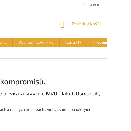
OBCHODNÍ PODMÍNKY
PODMÍNKY OCHRANY OSOBNÍCH ÚDAJŮ
Přihlášení
NÁKUPNÍ
Prázdný košík
KOŠÍK
liny
Obchodní podmínky
Kontakty
Prodejní akce a trhy
z kompromisů.
 o zvířata. Vyvíjí je MVDr. Jakub Osmančík,
ách a reálných potřebách zvířat. Jsme dlouholetými