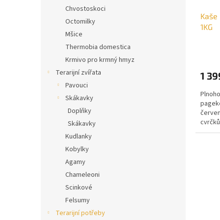
Chvostoskoci
Kaše 
Octomilky
1KG
Mšice
Thermobia domestica
Krmivo pro krmný hmyz
Terarijní zvířata
1 39
Pavouci
Plnoho
Skákavky
pageko
Doplňky
červen
cvrčků
Skákavky
minerál
Kudlanky
Kobylky
Agamy
Chameleoni
Scinkové
Felsumy
Terarijní potřeby