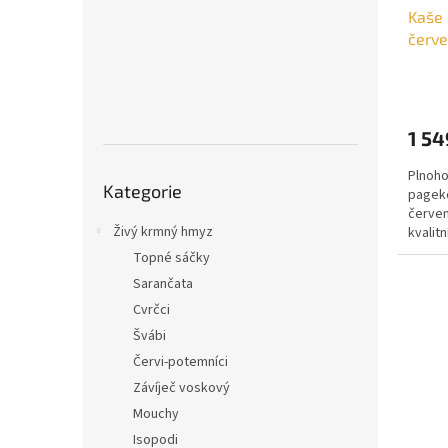
Kaše 
k
červe
t
ů
1 54
Přeskočit
Plnoho
Kategorie
kategorie
pageko
červen
Živý krmný hmyz
kvalit
komple
Topné sáčky
Sarančata
Cvrčci
Švábi
Červi-potemníci
Závíječ voskový
Mouchy
Isopodi