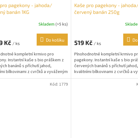
pro pagekony - jahoda/
Kaše pro pagekony - jahoda
ný banán 1KG
červený banán 250g
Skladem
(>5 ks)
Sklad
Do košíku
Do
9 Kč
519 Kč
/ ks
/ ks
dnotné kompletní krmivo pro
Plnohodnotné kompletní krmivo p
ny. Instantní kaše s bio práškem z
pagekony. Instantní kaše s bio pr
ých banánů s příchutí jahod,
červených banánů s příchutí jahod,
ními bílkovinami z cvrčků a vyváženým
kvalitními bílkovinami z cvrčků a 
xem vitamínů...
komplexem vitamínů...
Kód:
1779