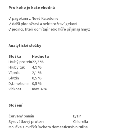
Pro koho je kaše vhodná
✔️ pagekoni z Nové Kaledonie
✔️ další plodožraví a nektarožraví gekoni
✔️ jedinci, kteří odmítají nebo hůře přijímají hmyz
Analytické složky
Složka
Hodnota
Hrubý protein
22,2 %
Hrubý tuk
4,9 %
Vápník
2,1 %
L-lyzin
0,5 %
D,L-metionin
0,5 %
Vlhkost
max. 4 %
Složení
Červený banán
Lyzin
Syrovátkový protein
Chlorella
Moučka z cvrčků (Acheta domesticus)
Spirulina