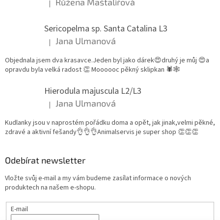
Růžena Maštalířová
|
Hodnocení produktu je 5 z 5 hvězdiček.
Sericopelma sp. Santa Catalina L3
Jana Ulmanová
|
Hodnocení produktu je 5 z 5 hvězdiček.
Objednala jsem dva krasavce.Jeden byl jako dárek😍druhý je můj 😍a
opravdu byla velká radost 👏 Moooooc pěkný sklipkan 🕷🕸
Hierodula majuscula L2/L3
Jana Ulmanová
|
Hodnocení produktu je 5 z 5 hvězdiček.
Kudlanky jsou v naprostém pořádku doma a opět, jak jinak,velmi pěkné,
zdravé a aktivní fešandy👌👌👌Animalservis je super shop 👏👏👏
Odebírat newsletter
Vložte svůj e-mail a my vám budeme zasílat informace o nových
produktech na našem e-shopu.
E-mail