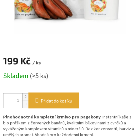
199 Kč
/ ks
Měrná
Skladem
(>5 ks)
cena:
Přidat do košíku
Plnohodnotné kompletní krmivo pro pagekony.
Instantní kaše s
bio práškem z červených banánů, kvalitními bílkovinami z cvrčků a
vyváženým komplexem vitamínů a minerálů. Bez konzervantů, barviv a
umělých aromat. Vhodná pro každodenní krmení.