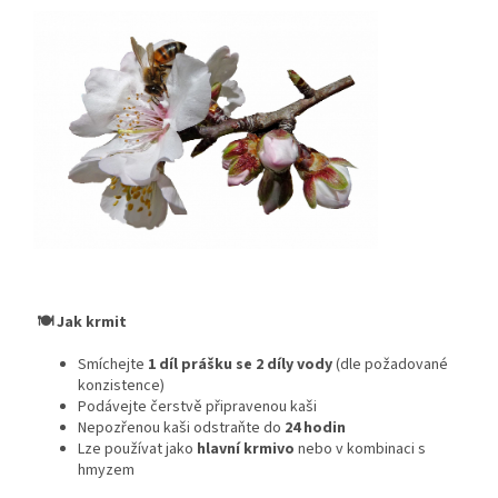
🍽️ Jak krmit
Smíchejte
1 díl prášku se 2 díly vody
(dle požadované
konzistence)
Podávejte čerstvě připravenou kaši
Nepozřenou kaši odstraňte do
24 hodin
Lze používat jako
hlavní krmivo
nebo v kombinaci s
hmyzem