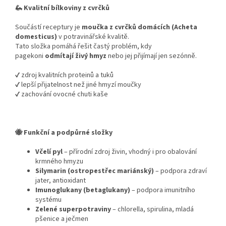
🦗 Kvalitní bílkoviny z cvrčků
Součástí receptury je
moučka z cvrčků domácích (Acheta
domesticus)
v potravinářské kvalitě.
Tato složka pomáhá řešit častý problém, kdy
pagekoni
odmítají živý hmyz
nebo jej přijímají jen sezónně.
✔️ zdroj kvalitních proteinů a tuků
✔️ lepší přijatelnost než jiné hmyzí moučky
✔️ zachování ovocné chuti kaše
🐝 Funkční a podpůrné složky
Včelí pyl
– přírodní zdroj živin, vhodný i pro obalování
krmného hmyzu
Silymarin (ostropestřec mariánský)
– podpora zdraví
jater, antioxidant
Imunoglukany (betaglukany)
– podpora imunitního
systému
Zelené superpotraviny
– chlorella, spirulina, mladá
pšenice a ječmen