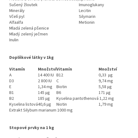
Sušený žloutek
Imunoglukany
Minerály
Lecitin
Včelí pyl
Silymarin
Alfaalfa
Metionin
Mladá zelená pšenice
Mladý zelený ječmen
Inulin
Doplňkové látky v 1kg
Vitamín
Množství
Vitamín
Množství
A
14 400 IU
B12
0,33 μg
D3
2 800 IU
C
9,74 mg
E
1,34 mg
Biotin
5,58 μg
B1
145 μg
B6
171 μg
B2
185 μg
Kyselina pantothenová
1,22 mg
Kyselina listová
40,6 μg
Niotin
1,79 mg
Extrakt Silybum marianum 1000 mg
Stopové prvky na 1 kg