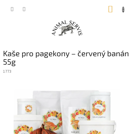
Přejít
NÁKUP
na
obsah
KOŠÍK
Kaše pro pagekony – červený banán
55g
1773