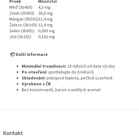
Prvek
Množství
Měď (3b405)
4,5 mg
Zinek (3b603)
28,8 mg
Mangan (3b502)
32,4 mg
Železo (3b103)
32,4 mg
Selen (3b801)
0,063 mg
Jód (3b201)
0,162 mg
📦 Další informace
Minimální trvanlivost:
18 měsíců od data výroby
Po otevření:
spotřebujte do 6 měsíců
Skladování:
pokojová teplota, pečlivě uzavřené
Vyrobeno v ČR
Bez konzervantů, barviv a umělých aromat
Z
á
p
a
Kontakt