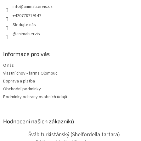
t
info
@
animalservis.cz
í
+420778719147
Sledujte nás
@animalservis
Informace pro vás
O nás
Vlastní chov - farma Olomouc
Doprava a platba
Obchodní podmínky
Podmínky ochrany osobních údajů
Hodnocení našich zákazníků
Šváb turkistánský (Shelfordella tartara)