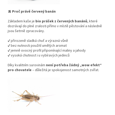
🍌 Proč právě červený banán
Základem kaše je
bio prášek z červených banánů
, které
dozrávají do plné zralosti přímo v místě pěstování a následně
jsou šetrně zpracovány.
✔️ přirozeně sladká chuť a výrazná vůně
✔️ bez nutnosti použití umělých aromat
✔️ jemně ovocný profil připomínající maliny a jahody
✔️ vysoká chutnost i u vybíravých jedinců
Díky kvalitním surovinám
není potřeba žádný „wow efekt“
pro chovatele
– důležitá je spokojenost samotných zvířat.