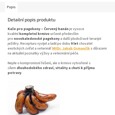
Popis
Detailní popis produktu
Kaše pro pagekony – Červený banán
je vysoce
kvalitní
kompletní krmivo
určené především
pro
novokaledonské pagekony
a další plodožravé terarijní
ještěry. Recepturu vyvíjel a ladil po dobu
9 let
chovatel
exotických zvířat a veterinář
MVDr. Jakub Osmančík
s důrazem
na aktuální poznatky výživy a veterinární péče.
Nejde o kompromisní řešení, ale o krmivo vytvořené s
cílem
dlouhodobého zdraví, vitality a chuti k příjmu
potravy
.