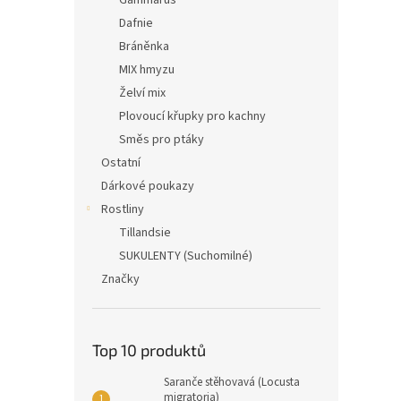
Gammarus
Dafnie
Bráněnka
MIX hmyzu
Želví mix
Plovoucí křupky pro kachny
Směs pro ptáky
Ostatní
Dárkové poukazy
Rostliny
Tillandsie
SUKULENTY (Suchomilné)
Značky
Top 10 produktů
Saranče stěhovavá (Locusta
migratoria)