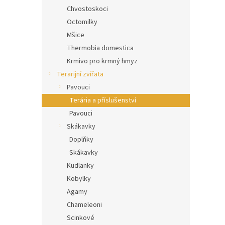
Chvostoskoci
Octomilky
Mšice
Thermobia domestica
Krmivo pro krmný hmyz
Terarijní zvířata
Pavouci
Terária a příslušenství
Pavouci
Skákavky
Doplňky
Skákavky
Kudlanky
Kobylky
Agamy
Chameleoni
Scinkové