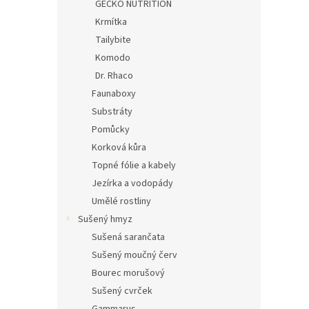
GECKO NUTRITION
Krmítka
Tailybite
Komodo
Dr. Rhaco
Faunaboxy
Substráty
Pomůcky
Korková kůra
Topné fólie a kabely
Jezírka a vodopády
Umělé rostliny
Sušený hmyz
Sušená sarančata
Sušený moučný červ
Bourec morušový
Sušený cvrček