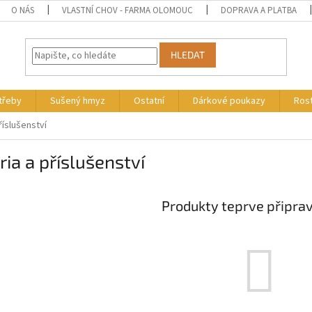
O NÁS
VLASTNÍ CHOV - FARMA OLOMOUC
DOPRAVA A PLATBA
HLEDAT
otřeby
Sušený hmyz
Ostatní
Dárkové poukazy
Rost
říslušenství
ria a příslušenství
Produkty teprve připra