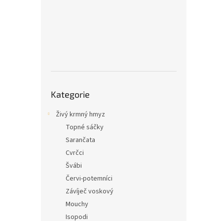
Přeskočit
Kategorie
kategorie
Živý krmný hmyz
Topné sáčky
Sarančata
Cvrčci
Švábi
Červi-potemníci
Závíječ voskový
Mouchy
Isopodi