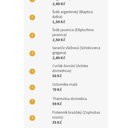
2,80 Kč
Šváb argentinský (Blaptica
dubia)
1,50 Kč
Šváb javanica (Elliptorhina
javanica)
2,50 Kč
Saranče všežravá (Schistocerca
gregaria)
2,80 Kč
Cvrček domácí (Acheta
domesticus)
50 Kč
Octomilka malá
70 Kč
Thermobia domestica
59 Kč
Potemník brazilský (Zophobas
morio)
35 Kč