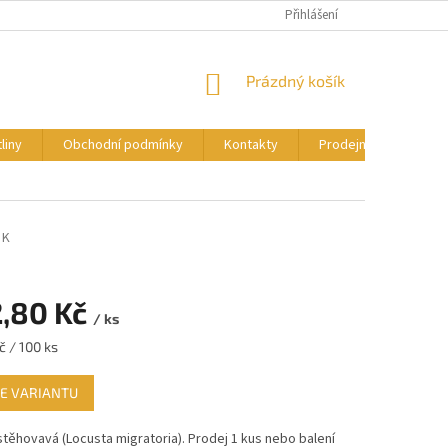
OBCHODNÍ PODMÍNKY
PODMÍNKY OCHRANY OSOBNÍCH ÚDAJŮ
Přihlášení
NÁKUPNÍ
Prázdný košík
KOŠÍK
liny
Obchodní podmínky
Kontakty
Prodejní akce a trhy
 K
,80 Kč
/ ks
č / 100 ks
E VARIANTU
těhovavá (Locusta migratoria). Prodej 1 kus nebo balení