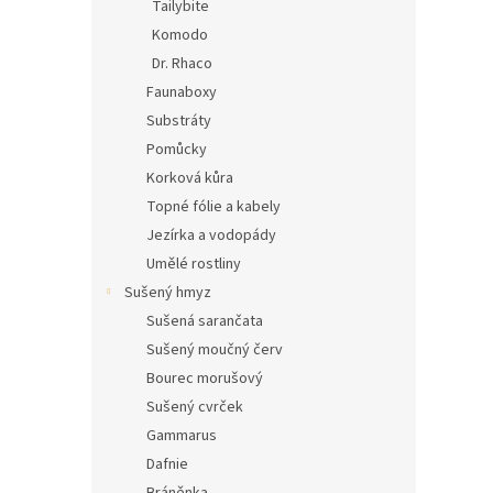
Tailybite
Komodo
Dr. Rhaco
Faunaboxy
Substráty
Pomůcky
Korková kůra
Topné fólie a kabely
Jezírka a vodopády
Umělé rostliny
Sušený hmyz
Sušená sarančata
Sušený moučný červ
Bourec morušový
Sušený cvrček
Gammarus
Dafnie