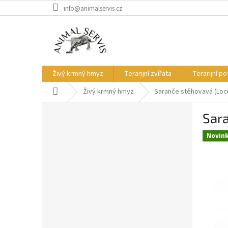
Přejít
info@animalservis.cz
na
obsah
Živý krmný hmyz
Terarijní zvířata
Terarijní p
Domů
Živý krmný hmyz
Saranče stěhovavá (Locu
P
Sara
o
s
Novin
t
r
a
n
n
í
p
a