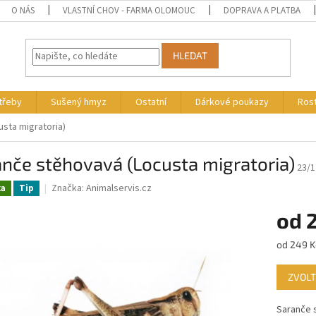
O NÁS
VLASTNÍ CHOV - FARMA OLOMOUC
DOPRAVA A PLATBA
HLEDAT
otřeby
Sušený hmyz
Ostatní
Dárkové poukazy
Rost
sta migratoria)
nče stěhovavá (Locusta migratoria)
23/1
Značka:
Animalservis.cz
ka
Tip
od
2
Měrná
od 249 K
cena:
ZVOLT
Saranče s