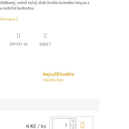
.Oblíbený, méně tučný druh živého krmného hmyzu s
u nutriční hodnotou.
informace
ZEPTAT SE
SDÍLET
Nejvyšší kvalita
vlastní chov
Do košíku
4 Kč
/ ks