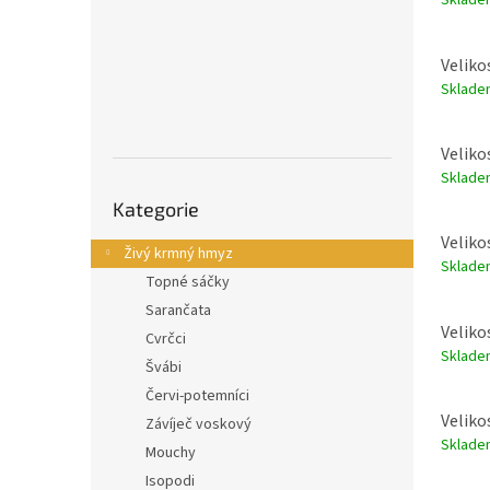
Sklad
Veliko
Sklad
Veliko
Sklad
Přeskočit
Kategorie
kategorie
Veliko
Živý krmný hmyz
Sklad
Topné sáčky
Sarančata
Velikos
Cvrčci
Sklad
Švábi
Červi-potemníci
Veliko
Závíječ voskový
Sklad
Mouchy
Isopodi