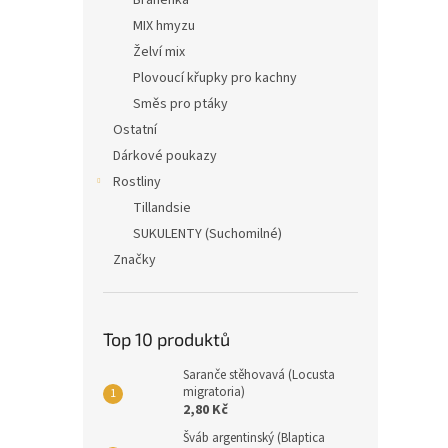
Bráněnka
MIX hmyzu
Želví mix
Plovoucí křupky pro kachny
Směs pro ptáky
Ostatní
Dárkové poukazy
Rostliny
Tillandsie
SUKULENTY (Suchomilné)
Značky
Top 10 produktů
Saranče stěhovavá (Locusta
migratoria)
2,80 Kč
Šváb argentinský (Blaptica