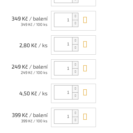
Do košíku
349 Kč
/ balení
Měrná
349 Kč / 100 ks
cena:
Do košíku
2,80 Kč
/ ks
Do košíku
249 Kč
/ balení
Měrná
249 Kč / 100 ks
cena:
Do košíku
4,50 Kč
/ ks
Do košíku
399 Kč
/ balení
Měrná
399 Kč / 100 ks
cena: