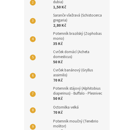
dubia)
1,50 Kč
Saranče všežravá (Schistocerca
gregaria)
2,80 Kč
Potemník brazilský (Zophobas
morio)
35 Kč
Cvrček domácí (Acheta
domesticus)
50 Kč
Cvrček banánový (Gryllus
assimilis)
70 Kč
Potemník stájový (Alphitobius
diaperinus) - Buffalo - Plesnivec
50 Kč
Octomilka velká
70 Kč
Potemník moučný (Tenebrio
molitor)