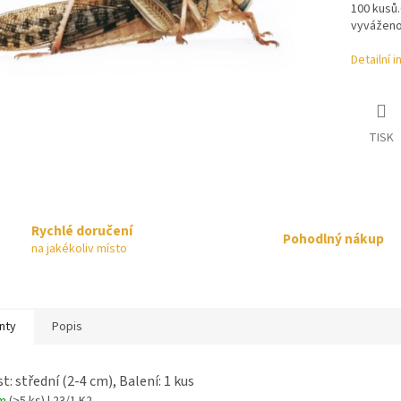
100 kusů
vyváženo
Detailní 
TISK
Rychlé doručení
Pohodlný nákup
na jakékoliv místo
nty
Popis
t: střední (2-4 cm), Balení: 1 kus