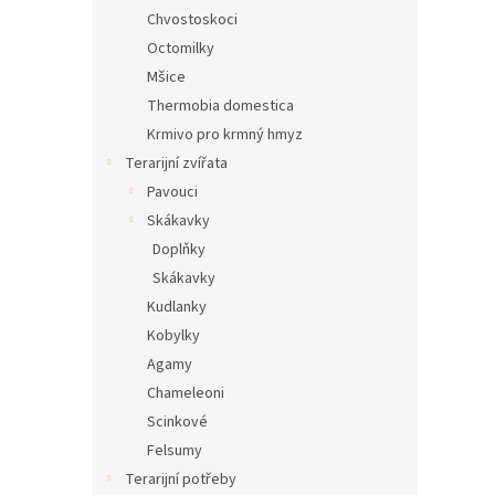
Chvostoskoci
Octomilky
Mšice
Thermobia domestica
Krmivo pro krmný hmyz
Terarijní zvířata
Pavouci
Skákavky
Doplňky
Skákavky
Kudlanky
Kobylky
Agamy
Chameleoni
Scinkové
Felsumy
Terarijní potřeby