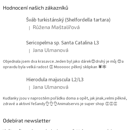
Hodnocení našich zákazníků
Šváb turkistánský (Shelfordella tartara)
Růžena Maštalířová
|
Hodnocení produktu je 5 z 5 hvězdiček.
Sericopelma sp. Santa Catalina L3
Jana Ulmanová
|
Hodnocení produktu je 5 z 5 hvězdiček.
Objednala jsem dva krasavce.Jeden byl jako dárek😍druhý je můj 😍a
opravdu byla velká radost 👏 Moooooc pěkný sklipkan 🕷🕸
Hierodula majuscula L2/L3
Jana Ulmanová
|
Hodnocení produktu je 5 z 5 hvězdiček.
Kudlanky jsou v naprostém pořádku doma a opět, jak jinak,velmi pěkné,
zdravé a aktivní fešandy👌👌👌Animalservis je super shop 👏👏👏
Odebírat newsletter