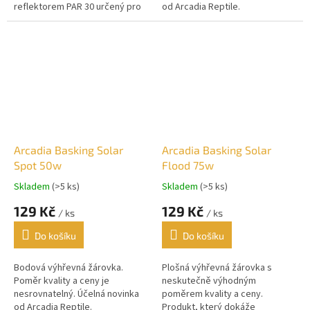
reflektorem PAR 30 určený pro
od Arcadia Reptile.
vyhřívání terárií. Vysoká
účinnost, dlouhá...
Arcadia Basking Solar
Arcadia Basking Solar
Spot 50w
Flood 75w
Skladem
(>5 ks)
Skladem
(>5 ks)
129 Kč
129 Kč
/ ks
/ ks
Do košíku
Do košíku
Bodová výhřevná žárovka.
Plošná výhřevná žárovka s
Poměr kvality a ceny je
neskutečně výhodným
nesrovnatelný. Účelná novinka
poměrem kvality a ceny.
od Arcadia Reptile.
Produkt, který dokáže