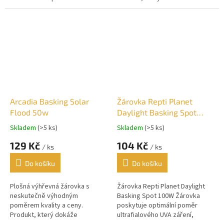
nabídnout pouze zkušený
výrobce - Arcadia Reptile.
Arcadia Basking Solar
Žárovka Repti Planet
Flood 50w
Daylight Basking Spot
100W
Skladem
(>5 ks)
Skladem
(>5 ks)
129 Kč
104 Kč
/ ks
/ ks
Do košíku
Do košíku
Plošná výhřevná žárovka s
Žárovka Repti Planet Daylight
neskutečně výhodným
Basking Spot 100W Žárovka
poměrem kvality a ceny.
poskytuje optimální poměr
Produkt, který dokáže
ultrafialového UVA záření,