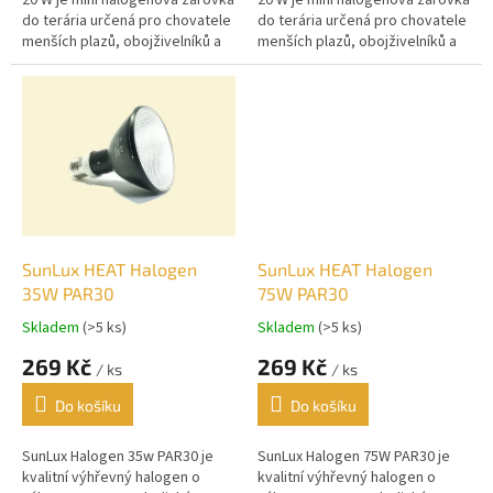
20 W je mini halogenová žárovka
20 W je mini halogenová žárovka
do terária určená pro chovatele
do terária určená pro chovatele
menších plazů, obojživelníků a
menších plazů, obojživelníků a
bezobratlých. Poskytuje šetrné
bezobratlých. Poskytuje šetrné
teplo bohaté na...
teplo bohaté na...
SunLux HEAT Halogen
SunLux HEAT Halogen
35W PAR30
75W PAR30
Skladem
(>5 ks)
Skladem
(>5 ks)
269 Kč
269 Kč
/ ks
/ ks
Do košíku
Do košíku
SunLux Halogen 35w PAR30 je
SunLux Halogen 75W PAR30 je
kvalitní výhřevný halogen o
kvalitní výhřevný halogen o