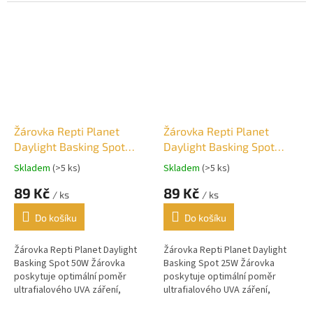
nabídnout pouze zkušený
světelného záření a
výrobce - Arcadia Reptile.
infračerveného (tepelného)
záření.
Žárovka Repti Planet
Žárovka Repti Planet
Daylight Basking Spot
Daylight Basking Spot
50W
25W
Skladem
(>5 ks)
Skladem
(>5 ks)
89 Kč
89 Kč
/ ks
/ ks
Do košíku
Do košíku
Žárovka Repti Planet Daylight
Žárovka Repti Planet Daylight
Basking Spot 50W Žárovka
Basking Spot 25W Žárovka
poskytuje optimální poměr
poskytuje optimální poměr
ultrafialového UVA záření,
ultrafialového UVA záření,
světelného záření a
světelného záření a