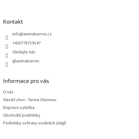
Z
á
p
a
Kontakt
t
info
@
animalservis.cz
í
+420778719147
Sledujte nás
@animalservis
Informace pro vás
O nás
Vlastní chov - farma Olomouc
Doprava a platba
Obchodní podmínky
Podmínky ochrany osobních údajů