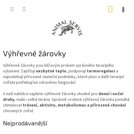
Přejít
NÁKUP
na
obsah
KOŠÍK
Výhřevné žárovky
Výhřevné žárovky jsou klíčovým prvkem správného terarijního
vybavení. Zajišťují
nezbytné teplo
, podporují
termoregulaci
a
napodobují přirozené sluneční podmínky, které plazi a další terarijní
zvířata potřebují ke zdravému fungování.
V naší nabídce najdete výhřevné žárovky vhodné pro
denní i noční
druhy
, malá i velká terária. Správně zvolená výhřevná žárovka pomáhá
stimulovat
trávení, aktivitu, metabolismus a přirozené chování
chovaných zvířat.
Nejprodávanější