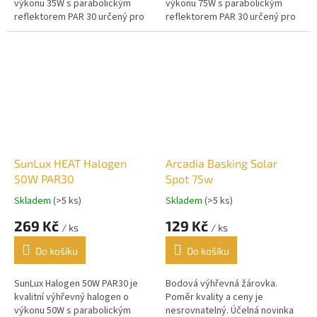
výkonu 35W s parabolickým
výkonu 75W s parabolickým
reflektorem PAR 30 určený pro
reflektorem PAR 30 určený pro
vyhřívání terárií. Vysoká
vyhřívání terárií. Vysoká
účinnost, dlouhá životnost....
účinnost, dlouhá životnost....
SunLux HEAT Halogen
Arcadia Basking Solar
50W PAR30
Spot 75w
Skladem
(>5 ks)
Skladem
(>5 ks)
269 Kč
129 Kč
/ ks
/ ks
Do košíku
Do košíku
SunLux Halogen 50W PAR30 je
Bodová výhřevná žárovka.
kvalitní výhřevný halogen o
Poměr kvality a ceny je
výkonu 50W s parabolickým
nesrovnatelný. Účelná novinka