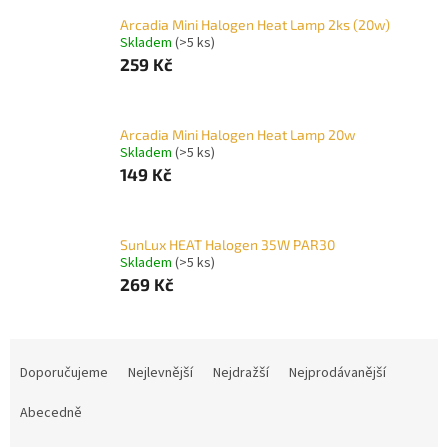
Arcadia Mini Halogen Heat Lamp 2ks (20w)
Skladem
(>5 ks)
259 Kč
Arcadia Mini Halogen Heat Lamp 20w
Skladem
(>5 ks)
149 Kč
SunLux HEAT Halogen 35W PAR30
Skladem
(>5 ks)
269 Kč
Ř
a
Doporučujeme
Nejlevnější
Nejdražší
Nejprodávanější
z
e
Abecedně
n