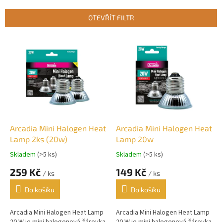
í
p
OTEVŘÍT FILTR
r
o
V
d
ý
u
p
k
i
t
s
ů
p
r
o
d
Arcadia Mini Halogen Heat
Arcadia Mini Halogen Heat
u
Lamp 2ks (20w)
Lamp 20w
k
Skladem
(>5 ks)
Skladem
(>5 ks)
t
259 Kč
149 Kč
ů
/ ks
/ ks
Do košíku
Do košíku
Arcadia Mini Halogen Heat Lamp
Arcadia Mini Halogen Heat Lamp