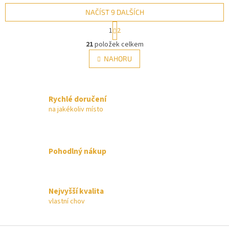
infračerveného (tepelného)
infračerveného (tepelného)
záření.
záření.
NAČÍST 9 DALŠÍCH
S
1
2
t
O
r
21
položek celkem
v
á
l
NAHORU
n
á
k
d
o
v
a
á
c
Rychlé doručení
n
í
na jakékoliv místo
í
p
r
v
k
Pohodlný nákup
y
v
ý
p
Nejvyšší kvalita
i
vlastní chov
s
u