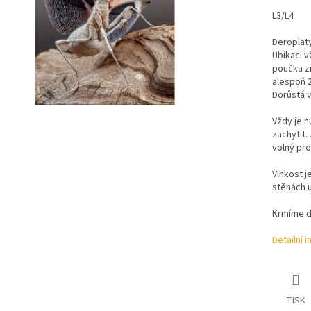
L3/L4
Deroplat
Ubikaci v
poučka zn
alespoň 2
Dorůstá v
Vždy je n
zachytit.
volný pro
Vlhkost j
stěnách u
Krmíme dl
Detailní 
TISK