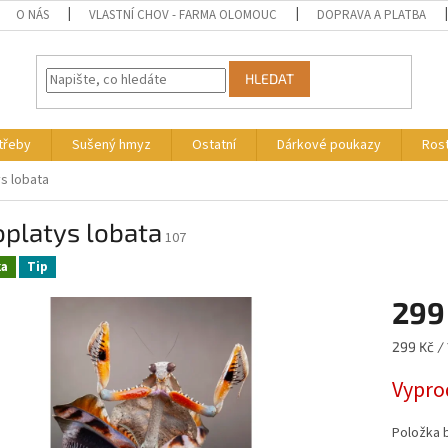
O NÁS
VLASTNÍ CHOV - FARMA OLOMOUC
DOPRAVA A PLATBA
HLEDAT
otřeby
Sušený hmyz
Ostatní
Dárkové poukazy
Rost
s lobata
platys lobata
107
ka
Tip
299
Měrná
299 Kč / 
cena:
Vypro
Položka 