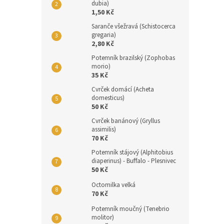
dubia)
1,50 Kč
Saranče všežravá (Schistocerca
gregaria)
2,80 Kč
Potemník brazilský (Zophobas
morio)
35 Kč
Cvrček domácí (Acheta
domesticus)
50 Kč
Cvrček banánový (Gryllus
assimilis)
70 Kč
Potemník stájový (Alphitobius
diaperinus) - Buffalo - Plesnivec
50 Kč
Octomilka velká
70 Kč
Potemník moučný (Tenebrio
molitor)