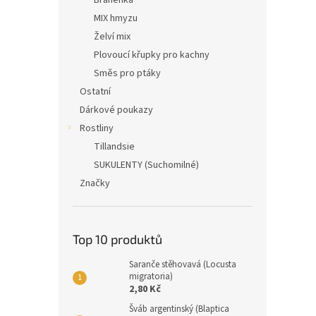
Bráněnka
MIX hmyzu
Želví mix
Plovoucí křupky pro kachny
Směs pro ptáky
Ostatní
Dárkové poukazy
Rostliny
Tillandsie
SUKULENTY (Suchomilné)
Značky
Top 10 produktů
Saranče stěhovavá (Locusta
migratoria)
2,80 Kč
Šváb argentinský (Blaptica