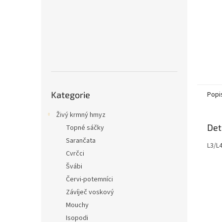
Přeskočit
Kategorie
Popi
kategorie
Živý krmný hmyz
Det
Topné sáčky
Sarančata
L3/L
Cvrčci
Švábi
Červi-potemníci
Závíječ voskový
Mouchy
Isopodi