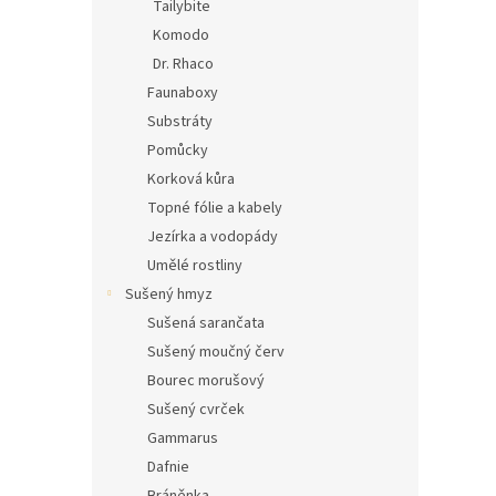
Tailybite
Komodo
Dr. Rhaco
Faunaboxy
Substráty
Pomůcky
Korková kůra
Topné fólie a kabely
Jezírka a vodopády
Umělé rostliny
Sušený hmyz
Sušená sarančata
Sušený moučný červ
Bourec morušový
Sušený cvrček
Gammarus
Dafnie