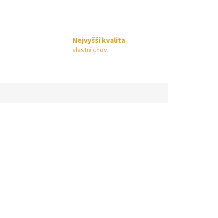
Nejvyšší kvalita
vlastní chov