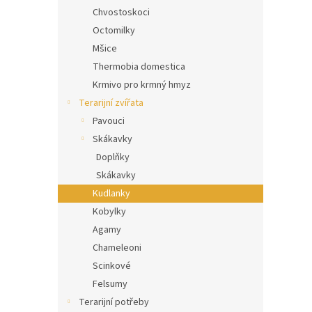
Chvostoskoci
Octomilky
Mšice
Thermobia domestica
Krmivo pro krmný hmyz
Terarijní zvířata
Pavouci
Skákavky
Doplňky
Skákavky
Kudlanky
Kobylky
Agamy
Chameleoni
Scinkové
Felsumy
Terarijní potřeby