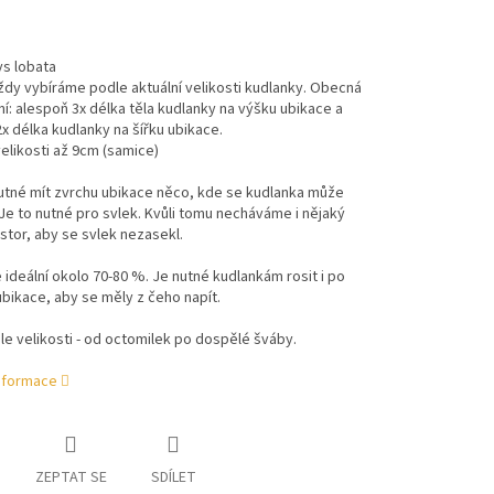
ys lobata
ždy vybíráme podle aktuální velikosti kudlanky. Obecná
í: alespoň 3x délka těla kudlanky na výšku ubikace a
x délka kudlanky na šířku ubikace.
elikosti až 9cm (samice)
utné mít zvrchu ubikace něco, kde se kudlanka může
 Je to nutné pro svlek. Kvůli tomu necháváme i nějaký
stor, aby se svlek nezasekl.
e ideální okolo 70-80 %. Je nutné kudlankám rosit i po
bikace, aby se měly z čeho napít.
e velikosti - od octomilek po dospělé šváby.
informace
ZEPTAT SE
SDÍLET