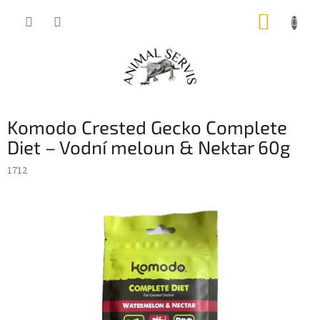
Přejít
NÁKUP
na
obsah
KOŠÍK
Komodo Crested Gecko Complete
Diet – Vodní meloun & Nektar 60g
1712