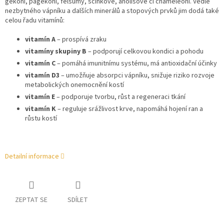
gekoni, pagekoni, felsumy, scinkové, anolisové či chameleoni. Vedle
nezbytného vápníku a dalších minerálů a stopových prvků jim dodá také
celou řadu vitamínů:
vitamín A
– prospívá zraku
vitamíny skupiny B
– podporují celkovou kondici a pohodu
vitamín C
– pomáhá imunitnímu systému, má antioxidační účinky
vitamín D3
– umožňuje absorpci vápníku, snižuje riziko rozvoje
metabolických onemocnění kostí
vitamín E
– podporuje tvorbu, růst a regeneraci tkání
vitamín K
– reguluje srážlivost krve, napomáhá hojení ran a
růstu kostí
Detailní informace
ZEPTAT SE
SDÍLET