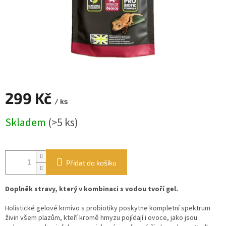
299 Kč
/ ks
Měrná
Skladem
(>5 ks)
cena:
Přidat do košíku
Doplněk stravy, který v kombinaci s vodou tvoří gel.
Holistické gelové krmivo s probiotiky poskytne kompletní spektrum
živin všem plazům, kteří kromě hmyzu pojídají i ovoce, jako jsou