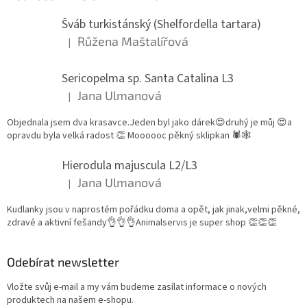
Šváb turkistánský (Shelfordella tartara)
Růžena Maštalířová
|
Hodnocení produktu je 5 z 5 hvězdiček.
Sericopelma sp. Santa Catalina L3
Jana Ulmanová
|
Hodnocení produktu je 5 z 5 hvězdiček.
Objednala jsem dva krasavce.Jeden byl jako dárek😍druhý je můj 😍a
opravdu byla velká radost 👏 Moooooc pěkný sklipkan 🕷🕸
Hierodula majuscula L2/L3
Jana Ulmanová
|
Hodnocení produktu je 5 z 5 hvězdiček.
Kudlanky jsou v naprostém pořádku doma a opět, jak jinak,velmi pěkné,
zdravé a aktivní fešandy👌👌👌Animalservis je super shop 👏👏👏
Odebírat newsletter
Vložte svůj e-mail a my vám budeme zasílat informace o nových
produktech na našem e-shopu.