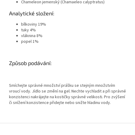
Chameleon jemenský (Chamaeleo calyptratus)
Analytické složení:
bílkoviny 19%
tuky 4%
vláknina 8%
popel 1%
Způsob podávání:
Smíchejte správné množství prášku se stejným množstvím
vroucí vody. Jídlo se změní na gel. Nechte vychladit a při správné
konzistenci nakrájejte na kostičky správné velikosti. Pro zvýšení
či snížení konzistence přidejte nebo snižte hladinu vody.
Z
á