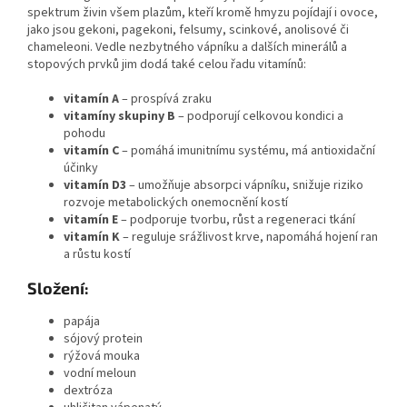
spektrum živin všem plazům, kteří kromě hmyzu pojídají i ovoce,
jako jsou gekoni, pagekoni, felsumy, scinkové, anolisové či
chameleoni. Vedle nezbytného vápníku a dalších minerálů a
stopových prvků jim dodá také celou řadu vitamínů:
vitamín A
– prospívá zraku
vitamíny skupiny B
– podporují celkovou kondici a
pohodu
vitamín C
– pomáhá imunitnímu systému, má antioxidační
účinky
vitamín D3
– umožňuje absorpci vápníku, snižuje riziko
rozvoje metabolických onemocnění kostí
vitamín E
– podporuje tvorbu, růst a regeneraci tkání
vitamín K
– reguluje srážlivost krve, napomáhá hojení ran
a růstu kostí
Složení:
papája
sójový protein
rýžová mouka
vodní meloun
dextróza