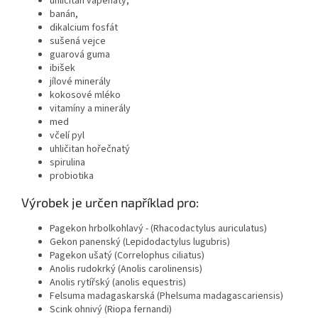
uhličitan vápenatý,
banán,
dikalcium fosfát
sušená vejce
guarová guma
ibišek
jílové minerály
kokosové mléko
vitamíny a minerály
med
včelí pyl
uhličitan hořečnatý
spirulina
probiotika
Výrobek je určen například pro:
Pagekon hrbolkohlavý - (Rhacodactylus auriculatus)
Gekon panenský (Lepidodactylus lugubris)
Pagekon ušatý (Correlophus ciliatus)
Anolis rudokrký (Anolis carolinensis)
Anolis rytířský (anolis equestris)
Felsuma madagaskarská (Phelsuma madagascariensis)
Scink ohnivý (Riopa fernandi)