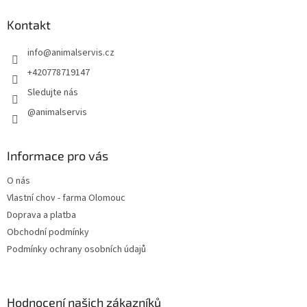
p
a
Kontakt
t
info
@
animalservis.cz
í
+420778719147
Sledujte nás
@animalservis
Informace pro vás
O nás
Vlastní chov - farma Olomouc
Doprava a platba
Obchodní podmínky
Podmínky ochrany osobních údajů
Hodnocení našich zákazníků