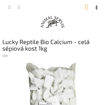
Přejít
NÁKUP
na
obsah
KOŠÍK
Lucky Reptile Bio Calcium - celá
sépiová kost 1kg
519