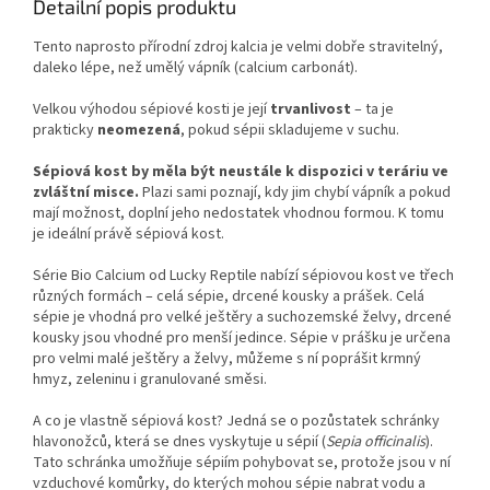
Detailní popis produktu
Tento naprosto přírodní zdroj kalcia je velmi dobře stravitelný,
daleko lépe, než umělý vápník (calcium carbonát).
Velkou výhodou sépiové kosti je její
trvanlivost
– ta je
prakticky
neomezená
, pokud sépii skladujeme v suchu.
Sépiová kost by měla být neustále k dispozici v teráriu ve
zvláštní misce.
Plazi sami poznají, kdy jim chybí vápník a pokud
mají možnost, doplní jeho nedostatek vhodnou formou. K tomu
je ideální právě sépiová kost.
Série Bio Calcium od Lucky Reptile nabízí sépiovou kost ve třech
různých formách – celá sépie, drcené kousky a prášek. Celá
sépie je vhodná pro velké ještěry a suchozemské želvy, drcené
kousky jsou vhodné pro menší jedince. Sépie v prášku je určena
pro velmi malé ještěry a želvy, můžeme s ní poprášit krmný
hmyz, zeleninu i granulované smě­si.
A co je vlastně sépiová kost? Jedná se o pozůstatek schránky
hlavonožců, která se dnes vyskytuje u sépií (
Sepia officinalis
).
Tato schránka umožňuje sépiím pohybovat se, protože jsou v ní
vzduchové komůrky, do kterých mohou sépie nabrat vodu a