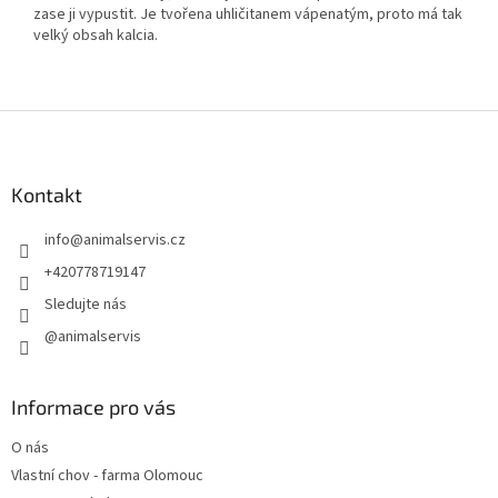
zase ji vypustit. Je tvořena uhličitanem vápenatým, proto má tak
velký obsah kalcia.
Z
á
p
a
Kontakt
t
info
@
animalservis.cz
í
+420778719147
Sledujte nás
@animalservis
Informace pro vás
O nás
Vlastní chov - farma Olomouc