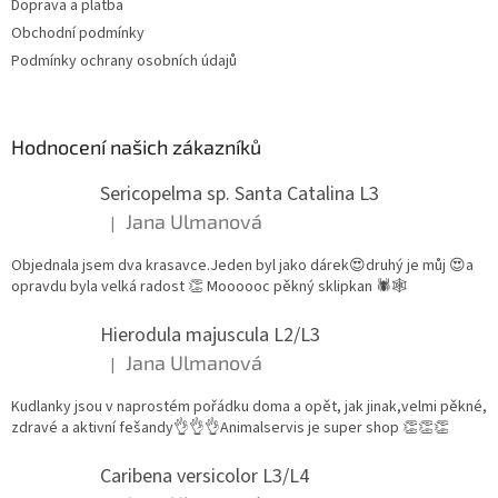
Doprava a platba
Obchodní podmínky
Podmínky ochrany osobních údajů
Hodnocení našich zákazníků
Sericopelma sp. Santa Catalina L3
Jana Ulmanová
|
Hodnocení produktu je 5 z 5 hvězdiček.
Objednala jsem dva krasavce.Jeden byl jako dárek😍druhý je můj 😍a
opravdu byla velká radost 👏 Moooooc pěkný sklipkan 🕷🕸
Hierodula majuscula L2/L3
Jana Ulmanová
|
Hodnocení produktu je 5 z 5 hvězdiček.
Kudlanky jsou v naprostém pořádku doma a opět, jak jinak,velmi pěkné,
zdravé a aktivní fešandy👌👌👌Animalservis je super shop 👏👏👏
Caribena versicolor L3/L4