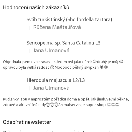
Hodnocení našich zákazníků
Šváb turkistánský (Shelfordella tartara)
Růžena Maštalířová
|
Hodnocení produktu je 5 z 5 hvězdiček.
Sericopelma sp. Santa Catalina L3
Jana Ulmanová
|
Hodnocení produktu je 5 z 5 hvězdiček.
Objednala jsem dva krasavce.Jeden byl jako dárek😍druhý je můj 😍a
opravdu byla velká radost 👏 Moooooc pěkný sklipkan 🕷🕸
Hierodula majuscula L2/L3
Jana Ulmanová
|
Hodnocení produktu je 5 z 5 hvězdiček.
Kudlanky jsou v naprostém pořádku doma a opět, jak jinak,velmi pěkné,
zdravé a aktivní fešandy👌👌👌Animalservis je super shop 👏👏👏
Odebírat newsletter