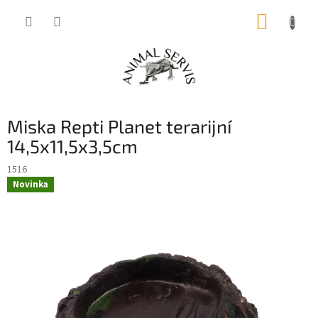
Přejít
NÁKUP
na
obsah
KOŠÍK
Miska Repti Planet terarijní
14,5x11,5x3,5cm
1516
Novinka