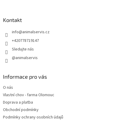
Z
á
p
a
Kontakt
t
info
@
animalservis.cz
í
+420778719147
Sledujte nás
@animalservis
Informace pro vás
O nás
Vlastní chov - farma Olomouc
Doprava a platba
Obchodní podmínky
Podmínky ochrany osobních údajů