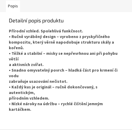
Popis
Detailní popis produktu
Přírodní vzhled. Spolehlivá funkčnost.
• Ručně vyráběný design – vyrobeno z pryskyřičného
kompozitu, který věrně napodobuje strukturu skály a
kořenů.
• Těžké a stabilní – misky se nepřevrhnou ani při pohybu
větší
a aktivních zvířat.
• Snadno omyvatelný povrch – hladká část pro krmení či
vodu
zabraňuje usazování nečistot.
• Každý kus je originál – ručně dokončovaný, s
autentickým,
přírodním vzhledem.
• Nízké nároky na údržbu – rychlé čištění jemným
kartáčkem.