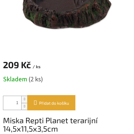
209 Kč
/ ks
Měrná
Skladem
(2 ks)
cena:
Přidat do košíku
Miska Repti Planet terarijní
14,5x11,5x3,5cm