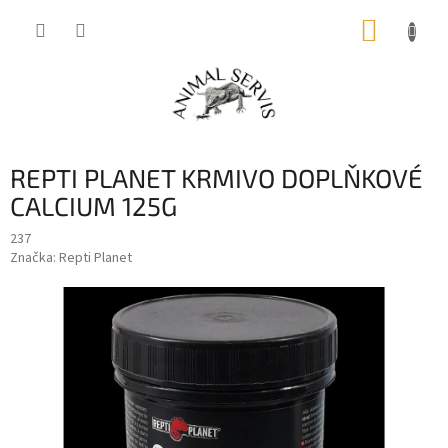
Přejít
NÁKUP
na
obsah
KOŠÍK
REPTI PLANET KRMIVO DOPLŇKOVÉ
CALCIUM 125G
237
Značka:
Repti Planet