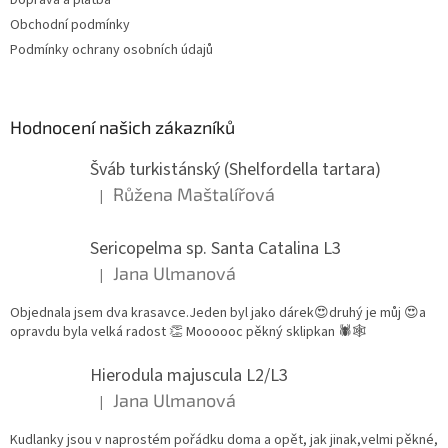
Obchodní podmínky
Podmínky ochrany osobních údajů
Hodnocení našich zákazníků
Šváb turkistánský (Shelfordella tartara)
Růžena Maštalířová
|
Hodnocení produktu je 5 z 5 hvězdiček.
Sericopelma sp. Santa Catalina L3
Jana Ulmanová
|
Hodnocení produktu je 5 z 5 hvězdiček.
Objednala jsem dva krasavce.Jeden byl jako dárek😍druhý je můj 😍a
opravdu byla velká radost 👏 Moooooc pěkný sklipkan 🕷🕸
Hierodula majuscula L2/L3
Jana Ulmanová
|
Hodnocení produktu je 5 z 5 hvězdiček.
Kudlanky jsou v naprostém pořádku doma a opět, jak jinak,velmi pěkné,