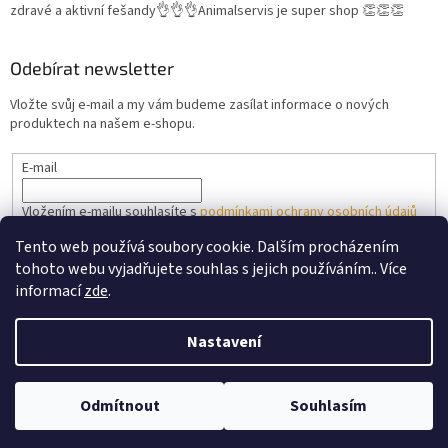
zdravé a aktivní fešandy👌👌👌Animalservis je super shop 👏👏👏
Odebírat newsletter
Vložte svůj e-mail a my vám budeme zasílat informace o nových
produktech na našem e-shopu.
E-mail
Vložením e-mailu souhlasíte s
podmínkami ochrany osobních údajů
Tento web používá soubory cookie. Dalším procházením
PŘIHLÁSIT SE
tohoto webu vyjadřujete souhlas s jejich používáním.. Více
informací
zde
.
Nastavení
Vytvořil Shoptet
V horkých slunečných dnech prosím nevyužívejte doručení do
venkovních výdejních boxů. Zásilka může být vystavena vysokým
Odmítnout
Souhlasím
Copyright 2026
Animalservis.cz
. Všechna práva vyhrazena.
teplotám.