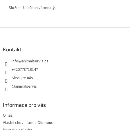
Složení: Uhličitan vápenatý.
Z
á
p
a
Kontakt
t
info
@
animalservis.cz
í
+420778719147
Sledujte nás
@animalservis
Informace pro vás
O nás
Vlastní chov - farma Olomouc
Doprava a platba