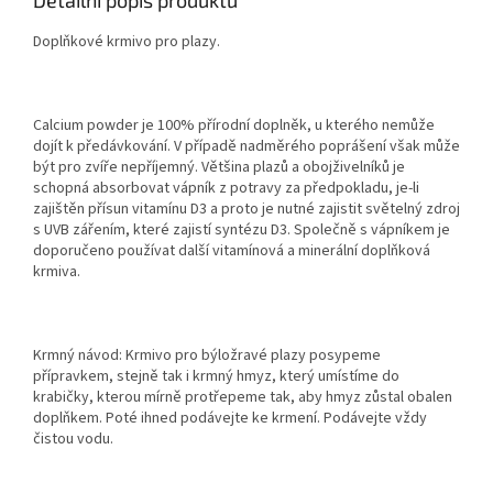
Doplňkové krmivo pro plazy.
Calcium powder je 100% přírodní doplněk, u kterého nemůže
dojít k předávkování. V případě nadměrého poprášení však může
být pro zvíře nepříjemný. Většina plazů a obojživelníků je
schopná absorbovat vápník z potravy za předpokladu, je-li
zajištěn přísun vitamínu D3 a proto je nutné zajistit světelný zdroj
s UVB zářením, které zajistí syntézu D3. Společně s vápníkem je
doporučeno používat další vitamínová a minerální doplňková
krmiva.
Krmný návod: Krmivo pro býložravé plazy posypeme
přípravkem, stejně tak i krmný hmyz, který umístíme do
krabičky, kterou mírně protřepeme tak, aby hmyz zůstal obalen
doplňkem. Poté ihned podávejte ke krmení. Podávejte vždy
čistou vodu.