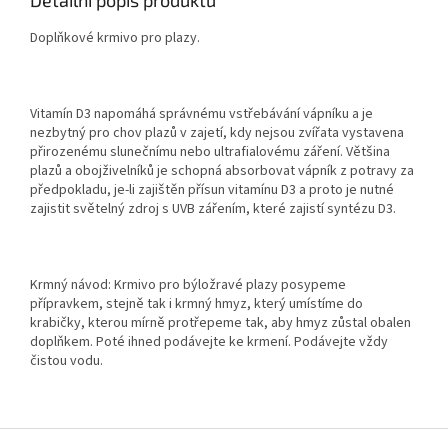
Doplňkové krmivo pro plazy.
Vitamín D3 napomáhá správnému vstřebávání vápníku a je
nezbytný pro chov plazů v zajetí, kdy nejsou zvířata vystavena
přirozenému slunečnímu nebo ultrafialovému záření. Většina
plazů a obojživelníků je schopná absorbovat vápník z potravy za
předpokladu, je-li zajištěn přísun vitamínu D3 a proto je nutné
zajistit světelný zdroj s UVB zářením, které zajistí syntézu D3.
Krmný návod: Krmivo pro býložravé plazy posypeme
přípravkem, stejně tak i krmný hmyz, který umístíme do
krabičky, kterou mírně protřepeme tak, aby hmyz zůstal obalen
doplňkem. Poté ihned podávejte ke krmení. Podávejte vždy
čistou vodu.
Z