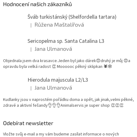
Hodnocení našich zákazníků
Šváb turkistánský (Shelfordella tartara)
Růžena Maštalířová
|
Hodnocení produktu je 5 z 5 hvězdiček.
Sericopelma sp. Santa Catalina L3
Jana Ulmanová
|
Hodnocení produktu je 5 z 5 hvězdiček.
Objednala jsem dva krasavce.Jeden byl jako dárek😍druhý je můj 😍a
opravdu byla velká radost 👏 Moooooc pěkný sklipkan 🕷🕸
Hierodula majuscula L2/L3
Jana Ulmanová
|
Hodnocení produktu je 5 z 5 hvězdiček.
Kudlanky jsou v naprostém pořádku doma a opět, jak jinak,velmi pěkné,
zdravé a aktivní fešandy👌👌👌Animalservis je super shop 👏👏👏
Odebírat newsletter
Vložte svůj e-mail a my vám budeme zasílat informace o nových