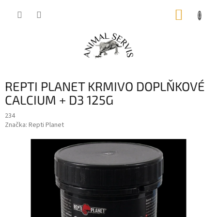
Přejít
NÁKUP
na
obsah
KOŠÍK
REPTI PLANET KRMIVO DOPLŇKOVÉ
CALCIUM + D3 125G
234
Značka:
Repti Planet