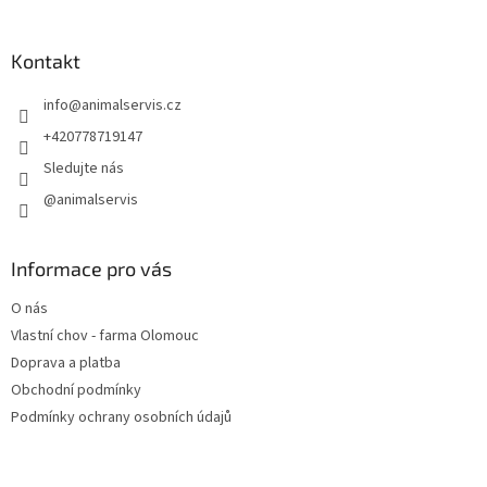
á
p
a
Kontakt
t
info
@
animalservis.cz
í
+420778719147
Sledujte nás
@animalservis
Informace pro vás
O nás
Vlastní chov - farma Olomouc
Doprava a platba
Obchodní podmínky
Podmínky ochrany osobních údajů