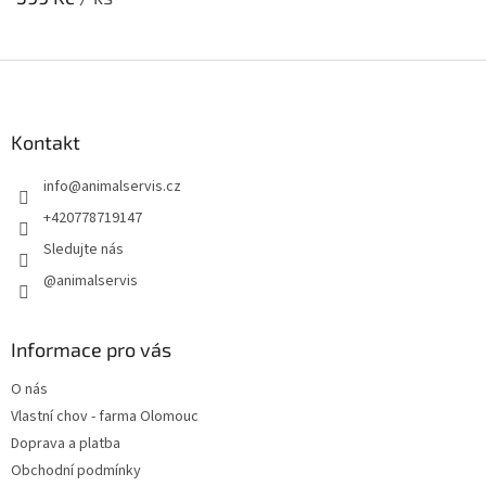
Z
á
p
a
Kontakt
t
info
@
animalservis.cz
í
+420778719147
Sledujte nás
@animalservis
Informace pro vás
O nás
Vlastní chov - farma Olomouc
Doprava a platba
Obchodní podmínky