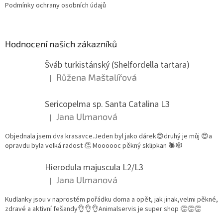
Podmínky ochrany osobních údajů
Hodnocení našich zákazníků
Šváb turkistánský (Shelfordella tartara)
Růžena Maštalířová
|
Hodnocení produktu je 5 z 5 hvězdiček.
Sericopelma sp. Santa Catalina L3
Jana Ulmanová
|
Hodnocení produktu je 5 z 5 hvězdiček.
Objednala jsem dva krasavce.Jeden byl jako dárek😍druhý je můj 😍a
opravdu byla velká radost 👏 Moooooc pěkný sklipkan 🕷🕸
Hierodula majuscula L2/L3
Jana Ulmanová
|
Hodnocení produktu je 5 z 5 hvězdiček.
Kudlanky jsou v naprostém pořádku doma a opět, jak jinak,velmi pěkné,
zdravé a aktivní fešandy👌👌👌Animalservis je super shop 👏👏👏