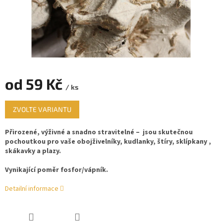
od
59 Kč
/ ks
Měrná
ZVOLTE VARIANTU
cena:
Přirozené, výživné a snadno stravitelné – jsou skutečnou
pochoutkou pro vaše obojživelníky, kudlanky, štíry, sklípkany ,
skákavky a plazy.
Vynikající poměr fosfor/vápník.
Detailní informace